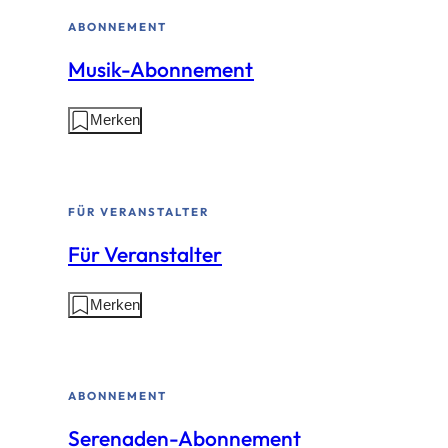
Seite:
ABONNEMENT
Musik-Abonnement
Aktionen
Merken
auf
dieser
Seite:
FÜR VERANSTALTER
Für Veranstalter
Aktionen
Merken
auf
dieser
Seite:
ABONNEMENT
Serenaden-Abonnement