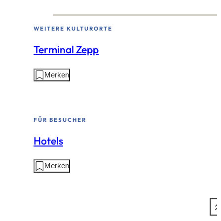
dieser
Seite:
WEITERE KULTURORTE
Terminal Zepp
Aktionen
Merken
auf
dieser
Seite:
FÜR BESUCHER
Hotels
Aktionen
Merken
auf
dieser
Seite: