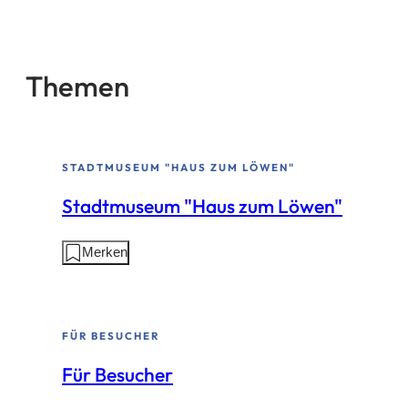
auf
dieser
Seite:
Themen
STADTMUSEUM "HAUS ZUM LÖWEN"
Stadtmuseum "Haus zum Löwen"
Aktionen
Merken
auf
dieser
Seite:
FÜR BESUCHER
Für Besucher