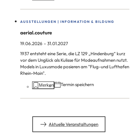
auf
dieser
Seite:
AUSSTELLUNGEN | INFORMATION & BILDUNG
aerial.couture
19.06.2026
–
31.01.2027
1937 entsteht eine Serie, die LZ 129 „Hindenburg“ kurz
vor dem Unglück als Kulisse für Modeaufnahmen nutzt.
Models in Luxusmode posieren am "Flug–und Lufthafen
Rhein-Main".
Aktionen
Termin speichern
Merken
auf
dieser
Seite:
Aktuelle Veranstaltungen