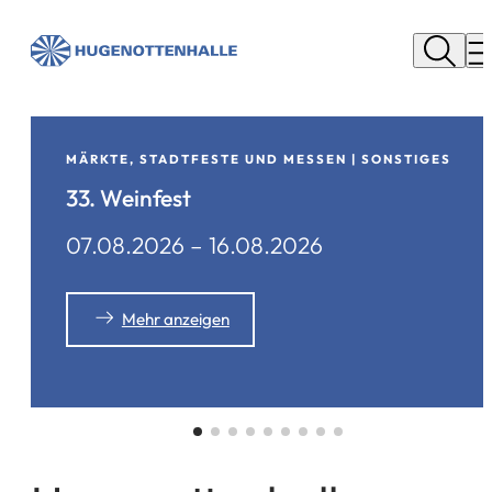
Stadt
Neu
M
Isenburg
MÄRKTE, STADTFESTE UND MESSEN | SONSTIGES
33. Weinfest
07.08.2026
–
16.08.2026
Aktionen
Mehr anzeigen
auf
dieser
Seite: