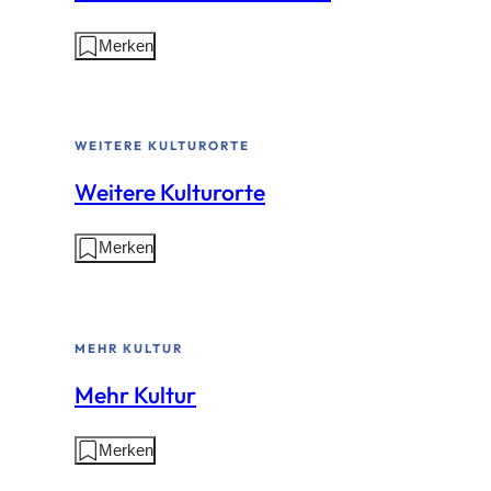
Aktionen
Merken
auf
dieser
Seite:
WEITERE KULTURORTE
Weitere Kulturorte
Aktionen
Merken
auf
dieser
Seite:
MEHR KULTUR
Mehr Kultur
Aktionen
Merken
auf