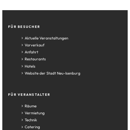
Fußzeile
FÜR BESUCHER
Aktuelle Veranstaltungen
Vorverkauf
Anfahrt
Restaurants
Hotels
(Öffnet
Website der Stadt Neu-Isenburg
in
einem
neuen
FÜR VERANSTALTER
Tab)
Räume
Vermietung
Technik
Catering