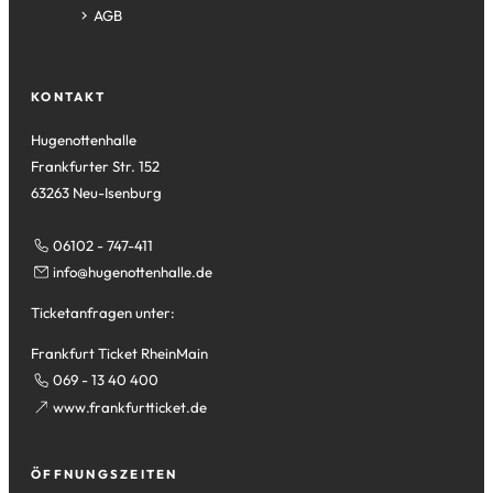
AGB
KONTAKT
Hugenottenhalle
Frankfurter Str. 152
63263 Neu-Isenburg
06102 - 747-411
info
hugenottenhalle
de
Ticketanfragen unter:
Frankfurt Ticket RheinMain
069 - 13 40 400
(Öffnet
www.frankfurtticket.de
in
einem
ÖFFNUNGSZEITEN
neuen