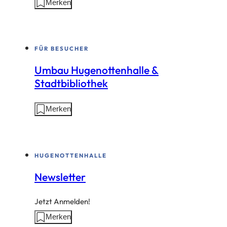
Aktionen
Merken
auf
dieser
Seite:
FÜR BESUCHER
Umbau Hugenottenhalle &
Stadtbibliothek
Aktionen
Merken
auf
dieser
Seite:
HUGENOTTENHALLE
Newsletter
Jetzt Anmelden!
Aktionen
Merken