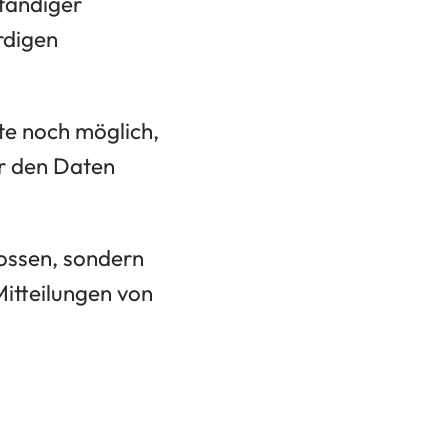
ständiger
rdigen
e noch möglich,
er den Daten
lossen, sondern
itteilungen von