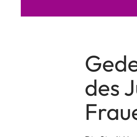
dieser
Seite:
Gede
des 
Frau