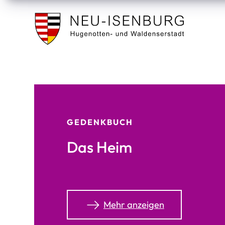
Stadt
Neu
Isenburg
GEDENKBUCH
Das Heim
Aktionen
Mehr anzeigen
auf