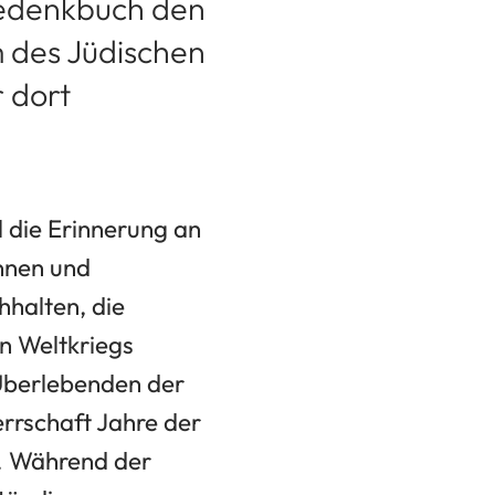
Gedenkbuch den
 des Jüdischen
 dort
ll die Erinnerung an
nnen und
halten, die
n Weltkriegs
 Überlebenden der
errschaft Jahre der
g. Während der