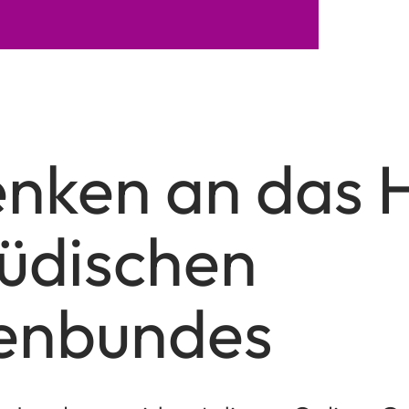
nken an das 
Jüdischen
enbundes