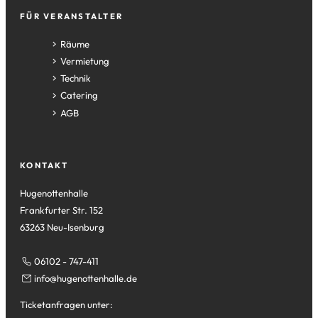
neuen
FÜR VERANSTALTER
Tab)
Räume
Vermietung
Technik
Catering
AGB
KONTAKT
Hugenottenhalle
Frankfurter Str. 152
63263 Neu-Isenburg
06102 - 747-411
info
hugenottenhalle
de
Ticketanfragen unter: