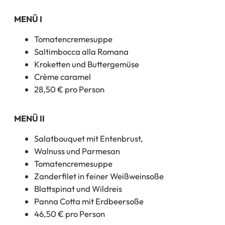
MENÜ I
Tomatencremesuppe
Saltimbocca alla Romana
Kroketten und Buttergemüse
Crème caramel
28,50 € pro Person
MENÜ II
Salatbouquet mit Entenbrust,
Walnuss und Parmesan
Tomatencremesuppe
Zanderfilet in feiner Weißweinsoße
Blattspinat und Wildreis
Panna Cotta mit Erdbeersoße
46,50 € pro Person