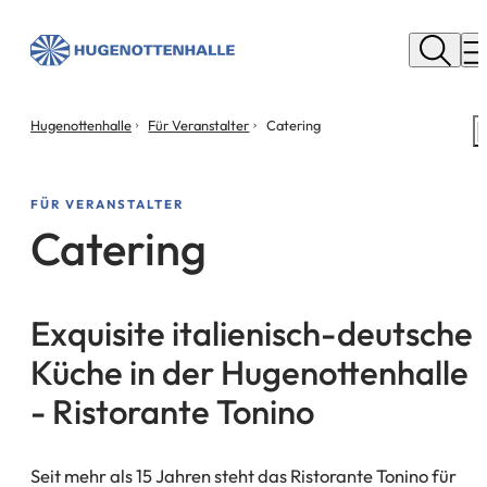
Stadt
Neu
M
Isenburg
Sie
Hugenottenhalle
Für Veranstalter
Catering
S
befinden
m
sich
hier:
FÜR VERANSTALTER
Catering
Exquisite italienisch-deutsche
Küche in der Hugenottenhalle
- Ristorante Tonino
Seit mehr als 15 Jahren steht das Ristorante Tonino für