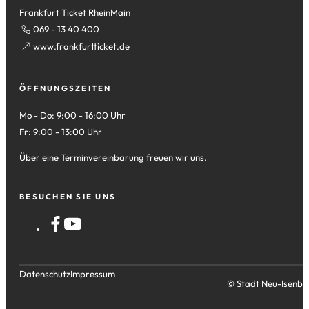
Frankfurt Ticket RheinMain
069 - 13 40 400
(Öffnet
www.frankfurtticket.de
in
einem
ÖFFNUNGSZEITEN
neuen
Tab)
Mo - Do: 9:00 - 16:00 Uhr
Fr: 9:00 - 13:00 Uhr
Über eine Terminvereinbarung freuen wir uns.
BESUCHEN SIE UNS
Datenschutz
Impressum
© Stadt Neu-Isenbu