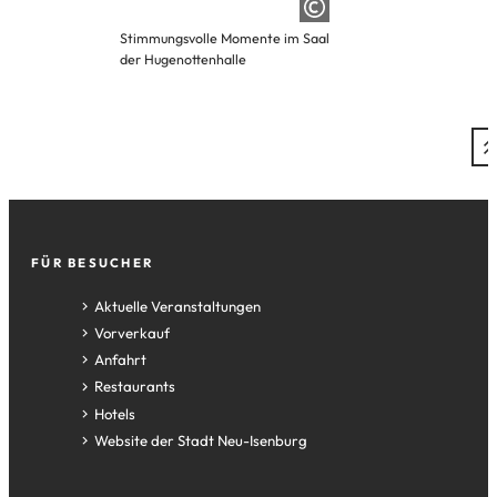
Stimmungsvolle Momente im Saal
der Hugenottenhalle
Fußzeile
FÜR BESUCHER
Aktuelle Veranstaltungen
Vorverkauf
Anfahrt
Restaurants
Hotels
(Öffnet
Website der Stadt Neu-Isenburg
in
einem