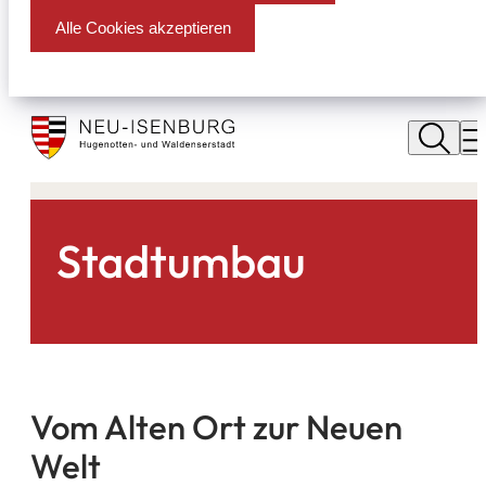
Alle Cookies akzeptieren
Stadt
Neu
M
Isenburg
Stadtumbau
Vom Alten Ort zur Neuen
Welt