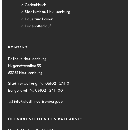
in
(Öffnet
Gedenkbuch
einem
in
(Öffnet
Stadtumbau Neu-Isenburg
neuen
einem
in
(Öffnet
Haus zum Löwen
Tab)
neuen
einem
in
(Öffnet
Hugenottenlauf
Tab)
neuen
einem
in
Tab)
neuen
einem
Tab)
neuen
KONTAKT
Tab)
Rathaus Neu-Isenburg
Hugenottenallee 53
63263 Neu-Isenburg
Stadtverwaltung:
06102 - 241-0
Bürgeramt:
06102 - 241-100
info
stadt-neu-isenburg
de
ÖFFNUNGSZEITEN DES RATHAUSES