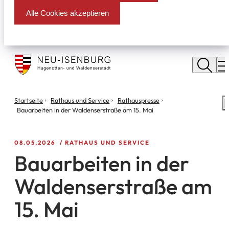
Alle Cookies akzeptieren
Stadt
Neu
M
Isenburg
Sie
Startseite
Rathaus und Service
Rathauspresse
S
befinden
Bauarbeiten in der Waldenserstraße am 15. Mai
m
sich
hier:
08.05.2026
RATHAUS UND SERVICE
Bauarbeiten in der
Waldenserstraße am
15. Mai