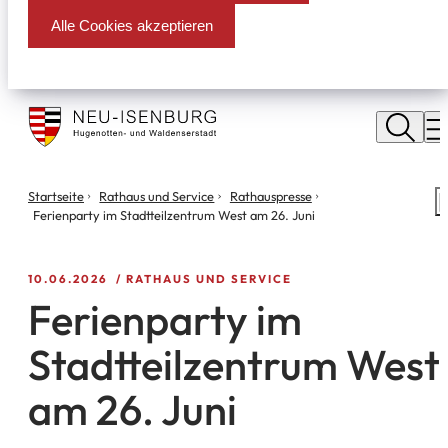
Alle Cookies akzeptieren
Stadt
Neu
M
Isenburg
Sie
Startseite
Rathaus und Service
Rathauspresse
S
befinden
Ferienparty im Stadtteilzentrum West am 26. Juni
m
sich
hier:
10.06.2026
RATHAUS UND SERVICE
Ferienparty im
Stadtteilzentrum West
am 26. Juni