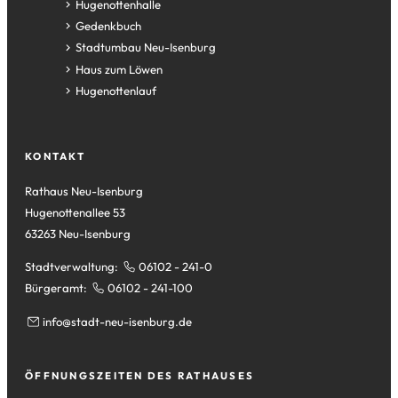
(Öffnet
Hugenottenhalle
in
(Öffnet
Gedenkbuch
einem
in
(Öffnet
Stadtumbau Neu-Isenburg
neuen
einem
in
(Öffnet
Haus zum Löwen
Tab)
neuen
einem
in
(Öffnet
Hugenottenlauf
Tab)
neuen
einem
in
Tab)
neuen
einem
Tab)
neuen
KONTAKT
Tab)
Rathaus Neu-Isenburg
Hugenottenallee 53
63263 Neu-Isenburg
Stadtverwaltung:
06102 - 241-0
Bürgeramt:
06102 - 241-100
info
stadt-neu-isenburg
de
ÖFFNUNGSZEITEN DES RATHAUSES