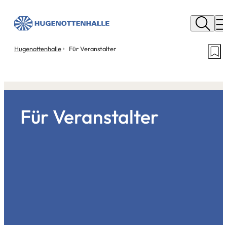
Stadt
Neu
M
Isenburg
Sie
Hugenottenhalle
Für Veranstalter
Seit
befinden
mer
sich
hier:
Für Veranstalter