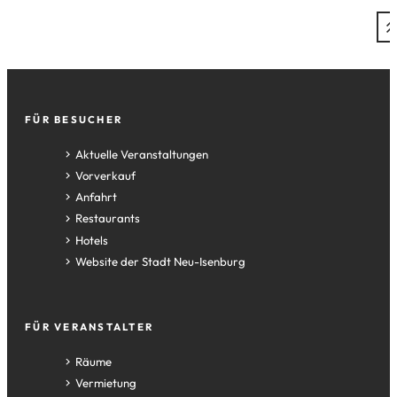
Fußzeile
FÜR BESUCHER
Aktuelle Veranstaltungen
Vorverkauf
Anfahrt
Restaurants
Hotels
(Öffnet
Website der Stadt Neu-Isenburg
in
einem
neuen
FÜR VERANSTALTER
Tab)
Räume
Vermietung