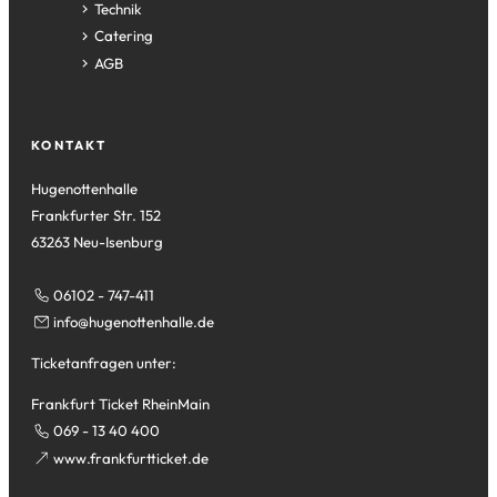
Technik
Catering
AGB
KONTAKT
Hugenottenhalle
Frankfurter Str. 152
63263 Neu-Isenburg
06102 - 747-411
info
hugenottenhalle
de
Ticketanfragen unter:
Frankfurt Ticket RheinMain
069 - 13 40 400
(Öffnet
www.frankfurtticket.de
in