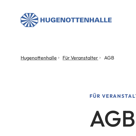
Stadt
Neu
Isenburg
Sie
Hugenottenhalle
Für Veranstalter
AGB
befinden
sich
hier:
FÜR VERANSTAL
AGB