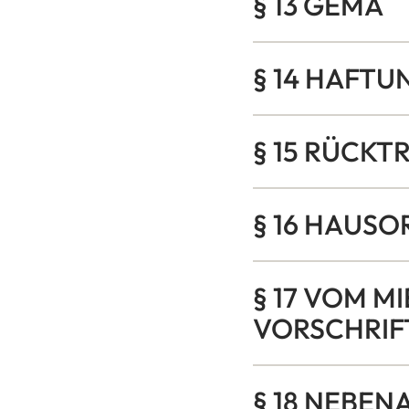
§ 13 GEMA
§ 14 HAFTU
§ 15 RÜCKT
§ 16 HAUS
§ 17 VOM M
VORSCHRIF
§ 18 NEBE