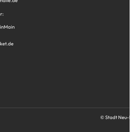
halle
de
r:
einMain
ket.de
© Stadt Neu-I