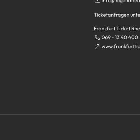
info
hugenotten
Ticketanfragen unte
Frankfurt Ticket Rh
069 - 13 40 400
www.frankfurttic