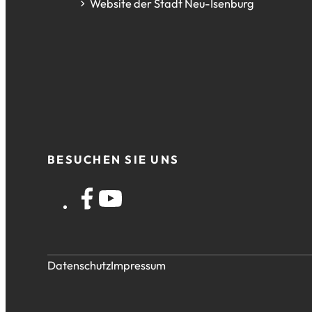
(Öffnet
Website der Stadt Neu-Isenburg
in
einem
neuen
Tab)
(Öffnet
in
einem
BESUCHEN SIE UNS
neuen
Tab)
Datenschutz
Impressum