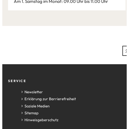
Am 1. Samstag im Monat: 09.00 Uhr bis 11.00 Uhr
Leaflet
|
©
Bundesamt für Kartographie und Geodäsie
2026,
Datenquellen
Fußzeile
SERVICE
Newsletter
Erklärung zur Barrierefreiheit
Soziale Medien
Sitemap
Hinweisgeberschutz