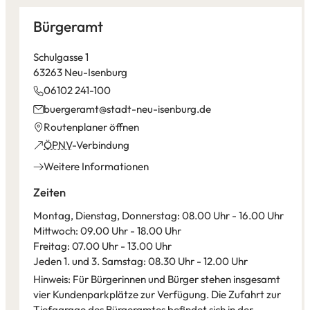
Bürgeramt
Schulgasse 1
63263 Neu-Isenburg
06102 241-100
buergeramt
stadt-neu-isenburg
de
(Öffnet
Routenplaner öffnen
in
(Öffnet
ÖPNV
-Verbindung
einem
in
Weitere Informationen
neuen
einem
Tab)
neuen
Zeiten
Tab)
Montag, Dienstag, Donnerstag: 08.00 Uhr - 16.00 Uhr
Mittwoch: 09.00 Uhr - 18.00 Uhr
Freitag: 07.00 Uhr - 13.00 Uhr
Jeden 1. und 3. Samstag: 08.30 Uhr - 12.00 Uhr
Hinweis: Für Bürgerinnen und Bürger stehen insgesamt
vier Kundenparkplätze zur Verfügung. Die Zufahrt zur
Tiefgarage des Bürgeramtes befindet sich in der