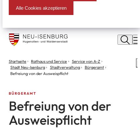
Alle Cookies akzeptieren
Stadt
Neu
M
Isenburg
Sie
Startseite
Rathaus und Service
Service von A-Z
S
befinden
Stadt Neu-Isenburg
Stadtverwaltung
Bürgeramt
m
sich
Befreiung von der Ausweispflicht
hier:
BÜRGERAMT
Befreiung von der
Ausweispflicht