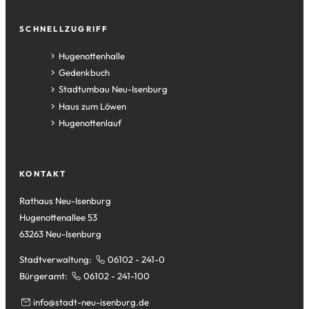
SCHNELLZUGRIFF
(Öffnet
Hugenottenhalle
in
(Öffnet
Gedenkbuch
einem
in
(Öffnet
Stadtumbau Neu-Isenburg
neuen
einem
in
(Öffnet
Haus zum Löwen
Tab)
neuen
einem
in
(Öffnet
Hugenottenlauf
Tab)
neuen
einem
in
Tab)
neuen
einem
Tab)
neuen
KONTAKT
Tab)
Rathaus Neu-Isenburg
Hugenottenallee 53
63263 Neu-Isenburg
Stadtverwaltung:
06102 - 241-0
Bürgeramt:
06102 - 241-100
info
stadt-neu-isenburg
de