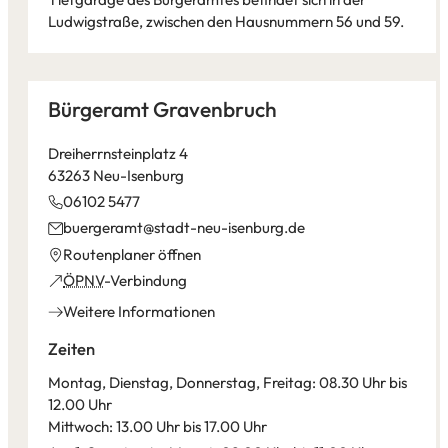
Ludwigstraße, zwischen den Hausnummern 56 und 59.
Leaflet
|
©
Bundesamt für Kartographie und Geodäsie
2026,
Datenquellen
Bürgeramt Gravenbruch
Dreiherrnsteinplatz 4
63263 Neu-Isenburg
06102 5477
buergeramt
stadt-neu-isenburg
de
(Öffnet
Routenplaner öffnen
in
(Öffnet
ÖPNV
-Verbindung
einem
in
Weitere Informationen
neuen
einem
Tab)
neuen
Zeiten
Tab)
Montag, Dienstag, Donnerstag, Freitag: 08.30 Uhr bis
12.00 Uhr
Mittwoch: 13.00 Uhr bis 17.00 Uhr