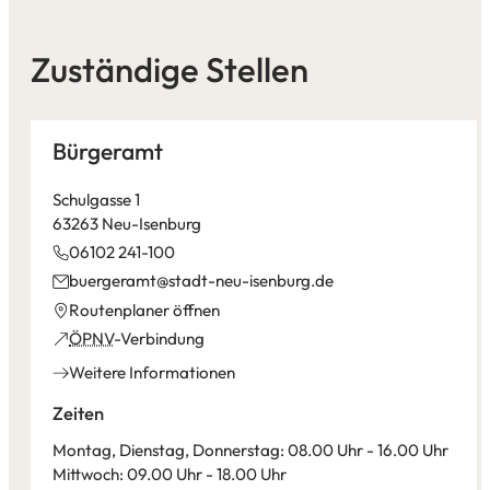
Zuständige Stellen
Bürgeramt
Schulgasse 1
63263 Neu-Isenburg
06102 241-100
buergeramt
stadt-neu-isenburg
de
(Öffnet
Routenplaner öffnen
in
(Öffnet
ÖPNV
-Verbindung
einem
in
Weitere Informationen
neuen
einem
Tab)
neuen
Zeiten
Tab)
Montag, Dienstag, Donnerstag: 08.00 Uhr - 16.00 Uhr
Mittwoch: 09.00 Uhr - 18.00 Uhr