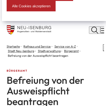
Alle Cookies akzeptieren
Stadt
Neu
M
Isenburg
Sie
Startseite
Rathaus und Service
Service von A-Z
S
befinden
Stadt Neu-Isenburg
Stadtverwaltung
Bürgeramt
m
sich
Befreiung von der Ausweispflicht beantragen
hier:
BÜRGERAMT
Befreiung von der
Ausweispflicht
beantragen