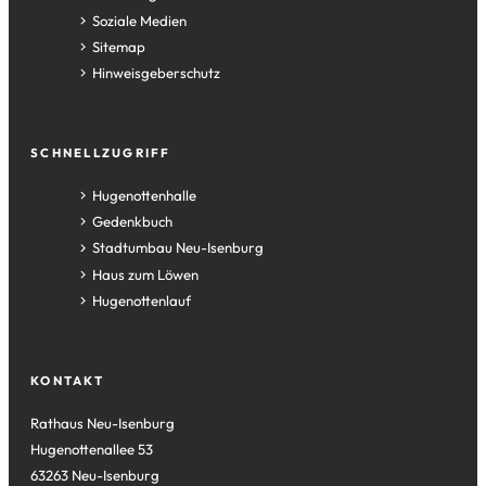
Soziale Medien
Sitemap
Hinweisgeberschutz
SCHNELLZUGRIFF
(Öffnet
Hugenottenhalle
in
(Öffnet
Gedenkbuch
einem
in
(Öffnet
Stadtumbau Neu-Isenburg
neuen
einem
in
(Öffnet
Haus zum Löwen
Tab)
neuen
einem
in
(Öffnet
Hugenottenlauf
Tab)
neuen
einem
in
Tab)
neuen
einem
Tab)
neuen
KONTAKT
Tab)
Rathaus Neu-Isenburg
Hugenottenallee 53
63263 Neu-Isenburg