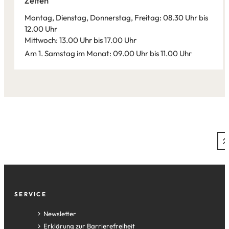
Zeiten
Tab)
Montag, Dienstag, Donnerstag, Freitag: 08.30 Uhr bis
12.00 Uhr
Mittwoch: 13.00 Uhr bis 17.00 Uhr
Am 1. Samstag im Monat: 09.00 Uhr bis 11.00 Uhr
Leaflet
|
©
Bundesamt für Kartographie und Geodäsie
2026,
Datenquellen
Fußzeile
SERVICE
Newsletter
Erklärung zur Barrierefreiheit