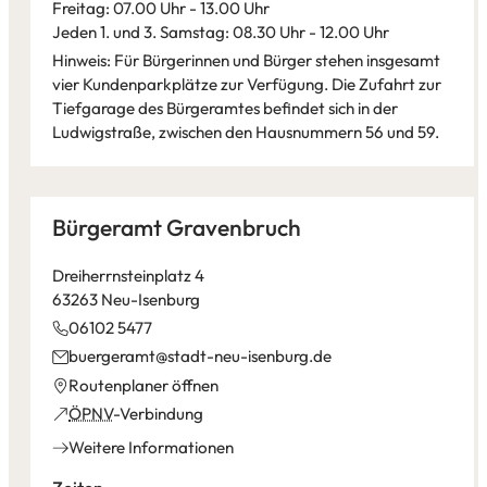
Freitag: 07.00 Uhr - 13.00 Uhr
Jeden 1. und 3. Samstag: 08.30 Uhr - 12.00 Uhr
Hinweis: Für Bürgerinnen und Bürger stehen insgesamt
vier Kundenparkplätze zur Verfügung. Die Zufahrt zur
Tiefgarage des Bürgeramtes befindet sich in der
Ludwigstraße, zwischen den Hausnummern 56 und 59.
Leaflet
|
©
Bundesamt für Kartographie und Geodäsie
2026,
Datenquellen
Bürgeramt Gravenbruch
Dreiherrnsteinplatz 4
63263 Neu-Isenburg
06102 5477
buergeramt
stadt-neu-isenburg
de
(Öffnet
Routenplaner öffnen
in
(Öffnet
ÖPNV
-Verbindung
einem
in
Weitere Informationen
neuen
einem
Tab)
neuen