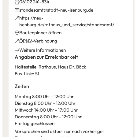
06102 241-834
standesamt
stadt-neu-isenburg
de
https://neu-
(Öffnet
isenburg.de/rathaus_und_service/standesamt/
in
(Öffnet
Routenplaner öffnen
einem
in
(Öffnet
ÖPNV
-Verbindung
neuen
einem
in
Weitere Informationen
Tab)
neuen
einem
Angaben zur Erreichbarkeit
Tab)
neuen
Haltestelle: Rathaus, Haus Dr. Bäck
Tab)
Bus-Linie: 51
Zeiten
Montag 8:00 Uhr - 12:00 Uhr
Dienstag 8:00 Uhr - 12:00 Uhr
Mittwoch 14:00 Uhr - 17:00 Uhr
Donnerstag 8:00 Uhr - 12:00 Uhr
Freitag geschlossen
Vorsprachen sind aktuell nur nach vorheriger