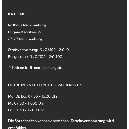
Tab)
neuen
einem
Tab)
neuen
KONTAKT
Tab)
Rathaus Neu-Isenburg
Hugenottenallee 53
63263 Neu-Isenburg
Stadtverwaltung:
06102 - 241-0
Bürgeramt:
06102 - 241-100
info
stadt-neu-isenburg
de
ÖFFNUNGSZEITEN DES RATHAUSES
Mo, Di, Do: 07:30 - 16:30 Uhr
Mi: 07:30 - 17:00 Uhr
Fr: 07:30 - 13:00 Uhr
Die Sprechzeiten können abweichen. Terminvereinbarung wird
empfohlen.