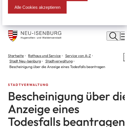
Alle Cookies akzeptieren
Stadt
Neu
M
Isenburg
Sie
Startseite
Rathaus und Service
Service von A-Z
S
befinden
Stadt Neu-Isenburg
Stadtverwaltung
m
sich
Bescheinigung über die Anzeige eines Todesfalls beantragen
hier:
STADTVERWALTUNG
Bescheinigung über di
Anzeige eines
Todesfalls beantragen