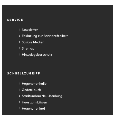
Fußzeile
SERVICE
Newsletter
Erklärung zur Barrierefreiheit
Soziale Medien
Sitemap
Hinweisgeberschutz
SCHNELLZUGRIFF
(Öffnet
Hugenottenhalle
in
(Öffnet
Gedenkbuch
einem
in
(Öffnet
Stadtumbau Neu-Isenburg
neuen
einem
in
(Öffnet
Haus zum Löwen
Tab)
neuen
einem
in
(Öffnet
Hugenottenlauf
Tab)
neuen
einem
in