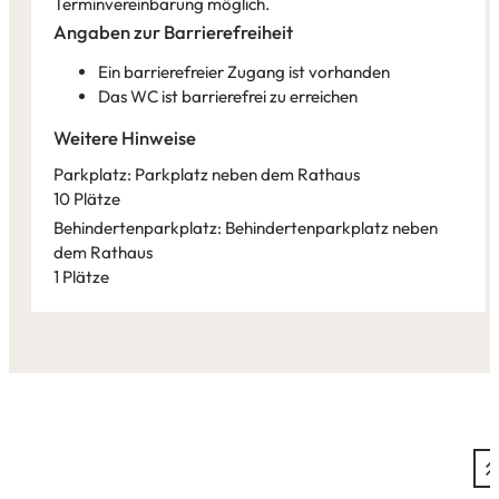
Terminvereinbarung möglich.
Angaben zur Barrierefreiheit
Ein barrierefreier Zugang ist vorhanden
Das WC ist barrierefrei zu erreichen
Weitere Hinweise
Parkplatz: Parkplatz neben dem Rathaus
10 Plätze
Behindertenparkplatz: Behindertenparkplatz neben
dem Rathaus
1 Plätze
Leaflet
|
©
Bundesamt für Kartographie und Geodäsie
2026,
Datenquellen