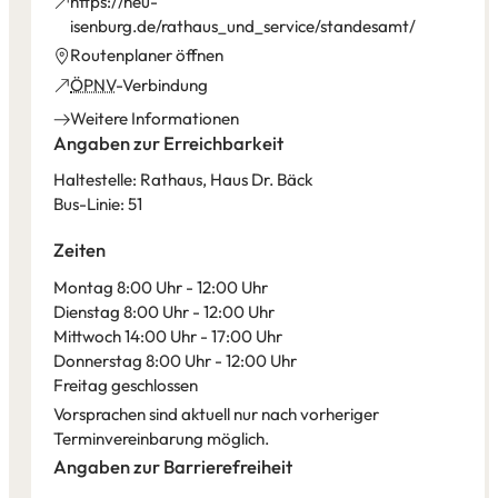
https://neu-
(Öffnet
isenburg.de/rathaus_und_service/standesamt/
in
(Öffnet
Routenplaner öffnen
einem
in
(Öffnet
ÖPNV
-Verbindung
neuen
einem
in
Weitere Informationen
Tab)
neuen
einem
Angaben zur Erreichbarkeit
Tab)
neuen
Haltestelle: Rathaus, Haus Dr. Bäck
Tab)
Bus-Linie: 51
Zeiten
Montag 8:00 Uhr - 12:00 Uhr
Dienstag 8:00 Uhr - 12:00 Uhr
Mittwoch 14:00 Uhr - 17:00 Uhr
Donnerstag 8:00 Uhr - 12:00 Uhr
Freitag geschlossen
Vorsprachen sind aktuell nur nach vorheriger
Terminvereinbarung möglich.
Angaben zur Barrierefreiheit