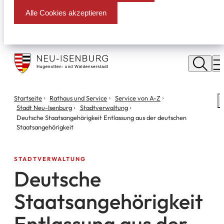
Alle Cookies akzeptieren
Stadt
Neu
M
Isenburg
Sie
Startseite
Rathaus und Service
Service von A-Z
S
befinden
Stadt Neu-Isenburg
Stadtverwaltung
m
sich
Deutsche Staatsangehörigkeit Entlassung aus der deutschen
hier:
Staatsangehörigkeit
STADTVERWALTUNG
Deutsche
Staatsangehörigkeit
Entlassung aus der