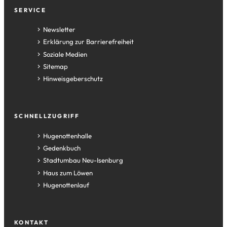
Fußzeile
SERVICE
Newsletter
Erklärung zur Barrierefreiheit
Soziale Medien
Sitemap
Hinweisgeberschutz
SCHNELLZUGRIFF
(Öffnet
Hugenottenhalle
in
(Öffnet
Gedenkbuch
einem
in
(Öffnet
Stadtumbau Neu-Isenburg
neuen
einem
in
(Öffnet
Haus zum Löwen
Tab)
neuen
einem
in
(Öffnet
Hugenottenlauf
Tab)
neuen
einem
in
Tab)
neuen
einem
Tab)
neuen
KONTAKT