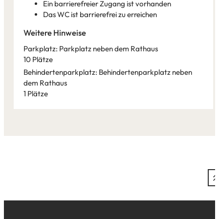
Ein barrierefreier Zugang ist vorhanden
Das WC ist barrierefrei zu erreichen
Weitere Hinweise
Parkplatz: Parkplatz neben dem Rathaus
10 Plätze
Behindertenparkplatz: Behindertenparkplatz neben
dem Rathaus
1 Plätze
Leaflet
|
©
Bundesamt für Kartographie und Geodäsie
2026,
Datenquellen