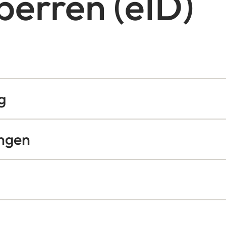
perren (eID)
g
ngen