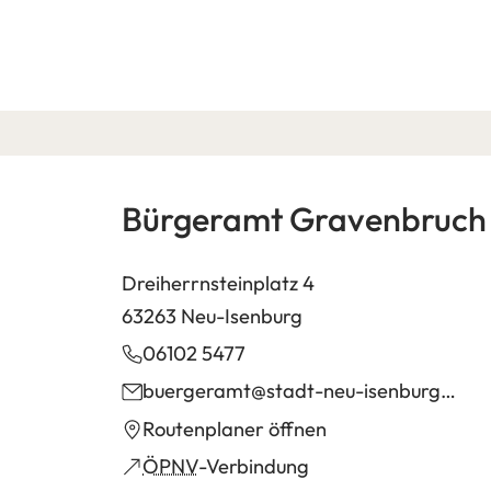
Bürgeramt Gravenbruch
Dreiherrnsteinplatz 4
63263 Neu-Isenburg
06102 5477
buergeramt
stadt-neu-isenburg
de
(Öffnet
Routenplaner öffnen
in
(Öffnet
ÖPNV
-Verbindung