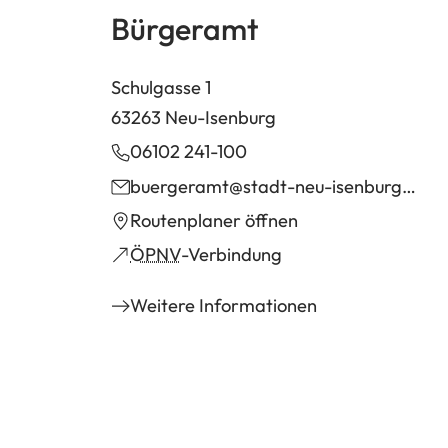
Bürgeramt
Schulgasse 1
63263 Neu-Isenburg
06102 241-100
buergeramt
stadt-neu-isenburg
de
(Öffnet
Routenplaner öffnen
in
(Öffnet
ÖPNV
-Verbindung
einem
in
Weitere Informationen
neuen
einem
Tab)
neuen
Tab)