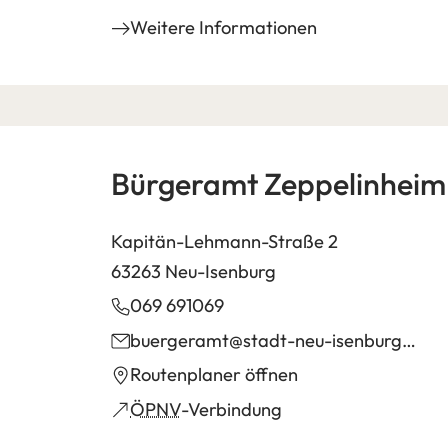
einem
in
Weitere Informationen
neuen
einem
Tab)
neuen
Tab)
Bürgeramt Zeppelinheim
Kapitän-Lehmann-Straße 2
63263 Neu-Isenburg
069 691069
buergeramt
stadt-neu-isenburg
de
(Öffnet
Routenplaner öffnen
in
(Öffnet
ÖPNV
-Verbindung
einem
in