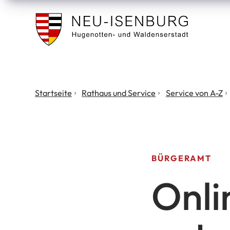
Stadt
Neu
Isenburg
Sie
Startseite
Rathaus und Service
Service von A-Z
befinden
sich
hier:
BÜRGERAMT
Onli