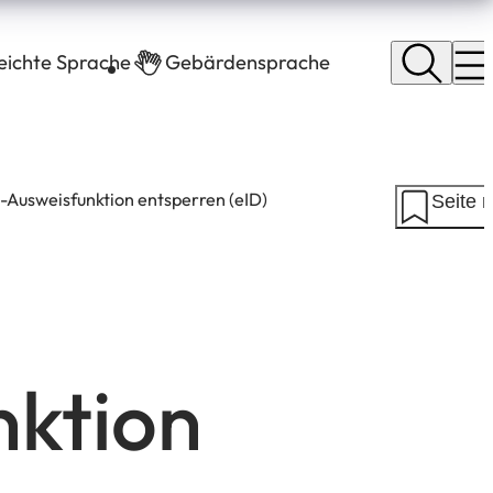
leichte Sprache
Gebärdensprache
-Ausweisfunktion entsperren (eID)
Seite 
nktion