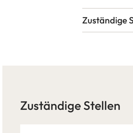
Zuständige S
Zuständige Stellen
Leaflet
|
©
Bundesamt für Kartographie und Geodäsie
2026,