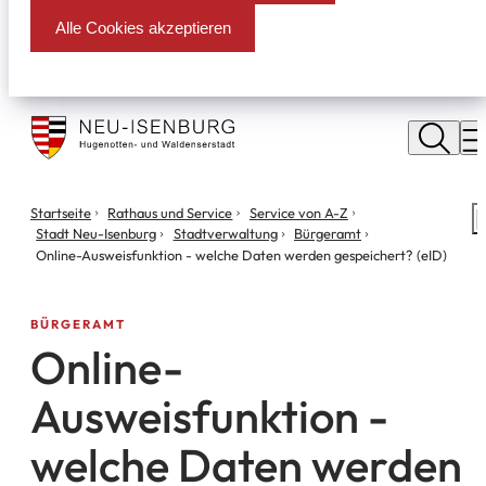
Alle Cookies akzeptieren
Stadt
Neu
M
Isenburg
Sie
Startseite
Rathaus und Service
Service von A-Z
S
befinden
Stadt Neu-Isenburg
Stadtverwaltung
Bürgeramt
m
sich
Online-Ausweisfunktion - welche Daten werden gespeichert? (eID)
hier:
BÜRGERAMT
Online-
Ausweisfunktion -
welche Daten werden