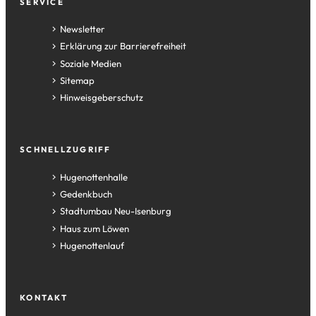
Fußzeile
SERVICE
Newsletter
Erklärung zur Barrierefreiheit
Soziale Medien
Sitemap
Hinweisgeberschutz
SCHNELLZUGRIFF
(Öffnet
Hugenottenhalle
in
(Öffnet
Gedenkbuch
einem
in
(Öffnet
Stadtumbau Neu-Isenburg
neuen
einem
in
(Öffnet
Haus zum Löwen
Tab)
neuen
einem
in
(Öffnet
Hugenottenlauf
Tab)
neuen
einem
in
Tab)
neuen
einem
Tab)
neuen
KONTAKT
Tab)