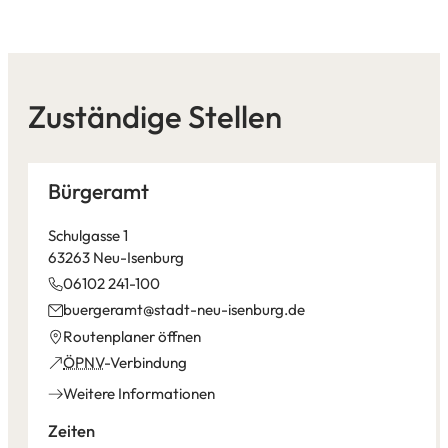
Zuständige Stellen
Bürgeramt
Schulgasse 1
63263 Neu-Isenburg
06102 241-100
buergeramt
stadt-neu-isenburg
de
(Öffnet
Routenplaner öffnen
in
(Öffnet
ÖPNV
-Verbindung
einem
in
Weitere Informationen
neuen
einem
Tab)
neuen
Zeiten