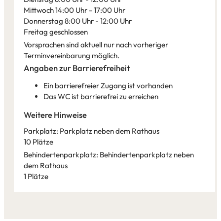
Mittwoch 14:00 Uhr - 17:00 Uhr
Donnerstag 8:00 Uhr - 12:00 Uhr
Freitag geschlossen
Vorsprachen sind aktuell nur nach vorheriger
Terminvereinbarung möglich.
Angaben zur Barrierefreiheit
Ein barrierefreier Zugang ist vorhanden
Das WC ist barrierefrei zu erreichen
Weitere Hinweise
Parkplatz: Parkplatz neben dem Rathaus
10 Plätze
Behindertenparkplatz: Behindertenparkplatz neben
dem Rathaus
1 Plätze
Leaflet
|
©
Bundesamt für Kartographie und Geodäsie
2026,
Datenquellen