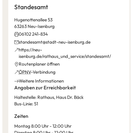
Standesamt
Hugenottenallee 53
63263 Neu-Isenburg
06102 241-834
standesamt
stadt-neu-isenburg
de
https://neu-
(Öffnet
isenburg.de/rathaus_und_service/standesamt/
in
(Öffnet
Routenplaner öffnen
einem
in
(Öffnet
ÖPNV
-Verbindung
neuen
einem
in
Weitere Informationen
Tab)
neuen
einem
Angaben zur Erreichbarkeit
Tab)
neuen
Haltestelle: Rathaus, Haus Dr. Bäck
Tab)
Bus-Linie: 51
Zeiten
Montag 8:00 Uhr - 12:00 Uhr
Dienstag 8:00 Uhr - 12:00 Uhr