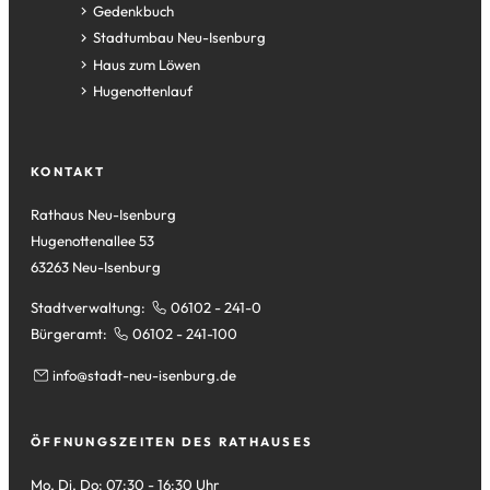
in
(Öffnet
Gedenkbuch
einem
in
(Öffnet
Stadtumbau Neu-Isenburg
neuen
einem
in
(Öffnet
Haus zum Löwen
Tab)
neuen
einem
in
(Öffnet
Hugenottenlauf
Tab)
neuen
einem
in
Tab)
neuen
einem
Tab)
neuen
KONTAKT
Tab)
Rathaus Neu-Isenburg
Hugenottenallee 53
63263 Neu-Isenburg
Stadtverwaltung:
06102 - 241-0
Bürgeramt:
06102 - 241-100
info
stadt-neu-isenburg
de
ÖFFNUNGSZEITEN DES RATHAUSES
Mo, Di, Do: 07:30 - 16:30 Uhr