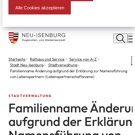
Alle Cookies akzeptieren
Stadt
Neu
M
Isenburg
Sie
Startseite
Rathaus und Service
Service von A-Z
S
befinden
Stadt Neu-Isenburg
Stadtverwaltung
m
sich
Familienname Änderung aufgrund der Erklärung zur Namensführung
hier:
von Lebenspartnern (Lebenspartnerschaftsname)
STADTVERWALTUNG
Familienname Änderu
aufgrund der Erklärun
Namensführung von