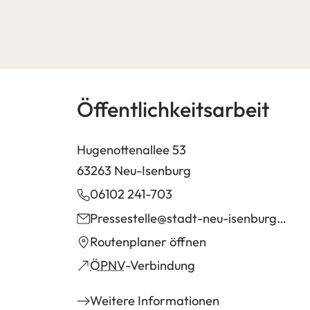
Öffentlichkeitsarbeit
Hugenottenallee 53
63263 Neu-Isenburg
06102 241-703
Pressestelle
stadt-neu-isenburg
de
(Öffnet
Routenplaner öffnen
in
(Öffnet
ÖPNV
-Verbindung
einem
in
Weitere Informationen
neuen
einem