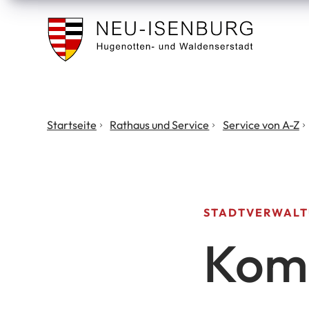
Stadt
Neu
Isenburg
Sie
Startseite
Rathaus und Service
Service von A-Z
befinden
sich
hier:
STADTVERWAL
Kom