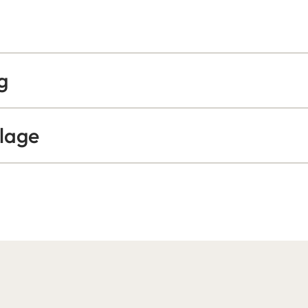
g
lage