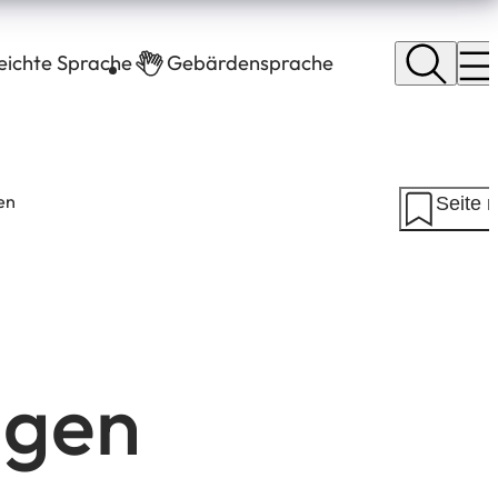
leichte Sprache
Gebärdensprache
en
Seite 
ngen