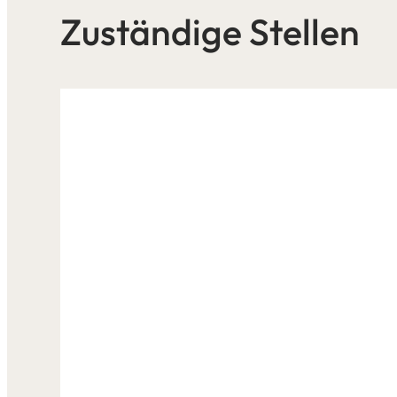
Zuständige Stellen
Leaflet
|
©
Bundesamt für Kartographie und Geodäsie
2026,
Datenquellen