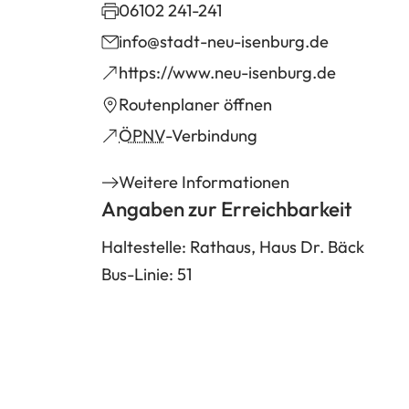
06102 241-241
info
stadt-neu-isenburg
de
(Öffnet
https://www.neu-isenburg.de
in
(Öffnet
Routenplaner öffnen
einem
in
(Öffnet
ÖPNV
-Verbindung
neuen
einem
in
Weitere Informationen
Tab)
neuen
einem
Angaben zur Erreichbarkeit
Tab)
neuen
Tab)
Haltestelle: Rathaus, Haus Dr. Bäck
Bus-Linie: 51