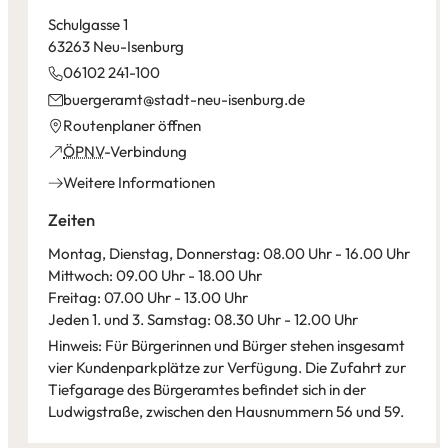
Schulgasse 1
63263 Neu-Isenburg
06102 241-100
buergeramt
stadt-neu-isenburg
de
(Öffnet
Routenplaner öffnen
in
(Öffnet
ÖPNV
-Verbindung
einem
in
Weitere Informationen
neuen
einem
Tab)
neuen
Zeiten
Tab)
Montag, Dienstag, Donnerstag: 08.00 Uhr - 16.00 Uhr
Mittwoch: 09.00 Uhr - 18.00 Uhr
Freitag: 07.00 Uhr - 13.00 Uhr
Jeden 1. und 3. Samstag: 08.30 Uhr - 12.00 Uhr
Hinweis: Für Bürgerinnen und Bürger stehen insgesamt
vier Kundenparkplätze zur Verfügung. Die Zufahrt zur
Tiefgarage des Bürgeramtes befindet sich in der
Ludwigstraße, zwischen den Hausnummern 56 und 59.
Leaflet
|
©
Bundesamt für Kartographie und Geodäsie
2026,
Datenquellen