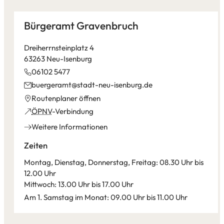
Bürgeramt Gravenbruch
Dreiherrnsteinplatz 4
63263 Neu-Isenburg
06102 5477
buergeramt
stadt-neu-isenburg
de
(Öffnet
Routenplaner öffnen
in
(Öffnet
ÖPNV
-Verbindung
einem
in
Weitere Informationen
neuen
einem
Tab)
neuen
Zeiten
Tab)
Montag, Dienstag, Donnerstag, Freitag: 08.30 Uhr bis
12.00 Uhr
Mittwoch: 13.00 Uhr bis 17.00 Uhr
Am 1. Samstag im Monat: 09.00 Uhr bis 11.00 Uhr
Leaflet
|
©
Bundesamt für Kartographie und Geodäsie
2026,
Datenquellen