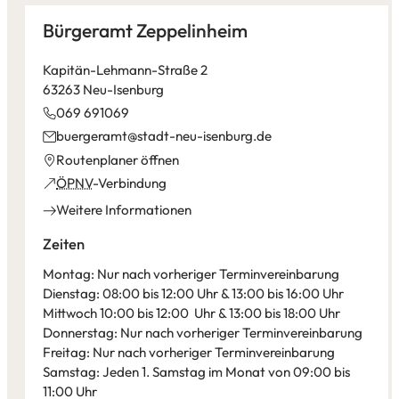
Bürgeramt Zeppelinheim
Kapitän-Lehmann-Straße 2
63263 Neu-Isenburg
069 691069
buergeramt
stadt-neu-isenburg
de
(Öffnet
Routenplaner öffnen
in
(Öffnet
ÖPNV
-Verbindung
einem
in
Weitere Informationen
neuen
einem
Tab)
neuen
Zeiten
Tab)
Montag: Nur nach vorheriger Terminvereinbarung
Dienstag: 08:00 bis 12:00 Uhr & 13:00 bis 16:00 Uhr
Mittwoch 10:00 bis 12:00 Uhr & 13:00 bis 18:00 Uhr
Donnerstag: Nur nach vorheriger Terminvereinbarung
Freitag: Nur nach vorheriger Terminvereinbarung
Samstag: Jeden 1. Samstag im Monat von 09:00 bis
11:00 Uhr
Leaflet
|
©
Bundesamt für Kartographie und Geodäsie
2026,
Datenquellen