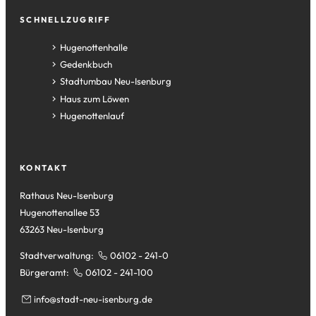
SCHNELLZUGRIFF
(Öffnet
Hugenottenhalle
in
(Öffnet
Gedenkbuch
einem
in
(Öffnet
Stadtumbau Neu-Isenburg
neuen
einem
in
(Öffnet
Haus zum Löwen
Tab)
neuen
einem
in
(Öffnet
Hugenottenlauf
Tab)
neuen
einem
in
Tab)
neuen
einem
Tab)
neuen
KONTAKT
Tab)
Rathaus Neu-Isenburg
Hugenottenallee 53
63263 Neu-Isenburg
Stadtverwaltung:
06102 - 241-0
Bürgeramt:
06102 - 241-100
info
stadt-neu-isenburg
de