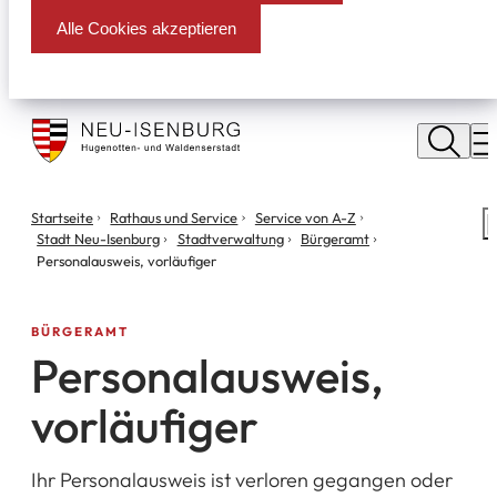
Alle Cookies akzeptieren
Stadt
Neu
M
Isenburg
Sie
Startseite
Rathaus und Service
Service von A-Z
S
befinden
Stadt Neu-Isenburg
Stadtverwaltung
Bürgeramt
m
sich
Personalausweis, vorläufiger
hier:
BÜRGERAMT
Personalausweis,
vorläufiger
Ihr Personalausweis ist verloren gegangen oder