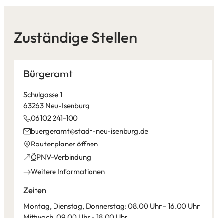
Zuständige Stellen
Bürgeramt
Schulgasse 1
63263 Neu-Isenburg
06102 241-100
buergeramt
stadt-neu-isenburg
de
(Öffnet
Routenplaner öffnen
in
(Öffnet
ÖPNV
-Verbindung
einem
in
Weitere Informationen
neuen
einem
Tab)
neuen
Zeiten
Tab)
Montag, Dienstag, Donnerstag: 08.00 Uhr - 16.00 Uhr
Mittwoch: 09.00 Uhr - 18.00 Uhr