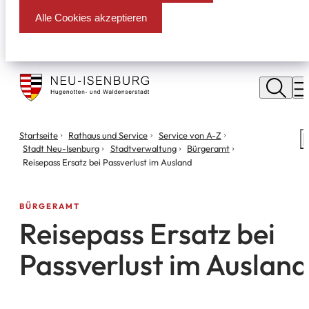
Alle Cookies akzeptieren
Stadt
Neu
M
Isenburg
Sie
Startseite
Rathaus und Service
Service von A-Z
S
befinden
Stadt Neu-Isenburg
Stadtverwaltung
Bürgeramt
m
sich
Reisepass Ersatz bei Passverlust im Ausland
hier:
BÜRGERAMT
Reisepass Ersatz bei
Passverlust im Ausland