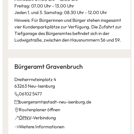
Freitag: 07.00 Uhr - 13.00 Uhr
Jeden 1. und 3. Samstag: 08.30 Uhr - 12.00 Uhr
Hinweis: Für Bürgerinnen und Bürger stehen insgesamt
vier Kundenparkplätze zur Verfügung. Die Zufahrt zur
Tiefgarage des Bürgeramtes befindet sich in der
Ludwigstraße, zwischen den Hausnummern 56 und 59.
Leaflet
|
©
Bundesamt für Kartographie und Geodäsie
2026,
Datenquellen
Bürgeramt Gravenbruch
Dreiherrnsteinplatz 4
63263 Neu-Isenburg
06102 5477
buergeramt
stadt-neu-isenburg
de
(Öffnet
Routenplaner öffnen
in
(Öffnet
ÖPNV
-Verbindung
einem
in
Weitere Informationen
neuen
einem