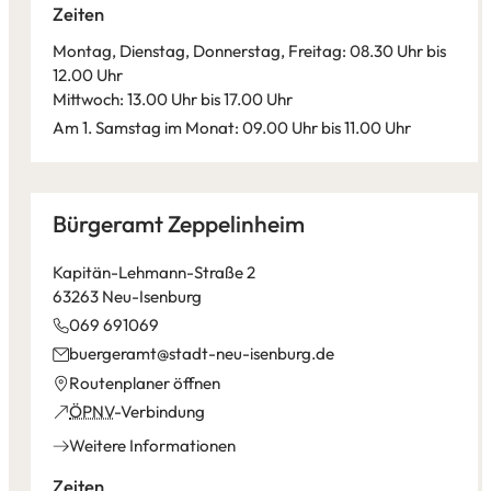
Tab)
neuen
Zeiten
Tab)
Montag, Dienstag, Donnerstag, Freitag: 08.30 Uhr bis
12.00 Uhr
Mittwoch: 13.00 Uhr bis 17.00 Uhr
Am 1. Samstag im Monat: 09.00 Uhr bis 11.00 Uhr
Leaflet
|
©
Bundesamt für Kartographie und Geodäsie
2026,
Datenquellen
Bürgeramt Zeppelinheim
Kapitän-Lehmann-Straße 2
63263 Neu-Isenburg
069 691069
buergeramt
stadt-neu-isenburg
de
(Öffnet
Routenplaner öffnen
in
(Öffnet
ÖPNV
-Verbindung
einem
in
Weitere Informationen
neuen
einem
Tab)
neuen
Zeiten