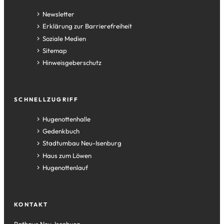
Newsletter
Erklärung zur Barrierefreiheit
Soziale Medien
Sitemap
Hinweisgeberschutz
SCHNELLZUGRIFF
(Öffnet
Hugenottenhalle
in
(Öffnet
Gedenkbuch
einem
in
(Öffnet
Stadtumbau Neu-Isenburg
neuen
einem
in
(Öffnet
Haus zum Löwen
Tab)
neuen
einem
in
(Öffnet
Hugenottenlauf
Tab)
neuen
einem
in
Tab)
neuen
einem
Tab)
neuen
KONTAKT
Tab)
Rathaus Neu-Isenburg