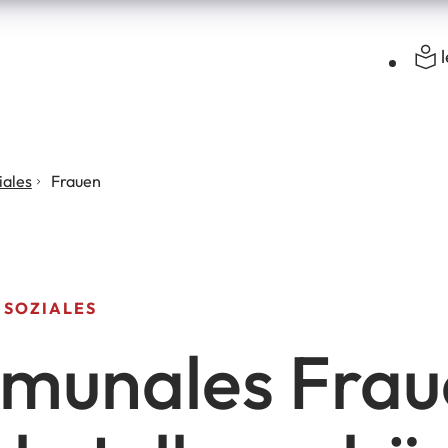
iales
Frauen
 SOZIALES
munales Frau