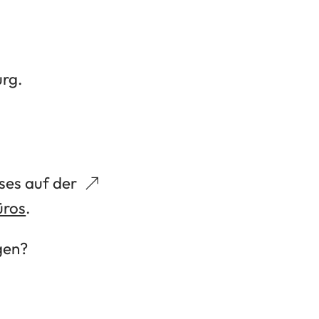
rg.
ises auf der
üros
.
gen?