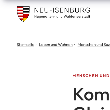
Stadt
Neu
Isenburg
Sie
Startseite
Leben und Wohnen
Menschen und Soz
befinden
sich
hier:
MENSCHEN UND
Kom