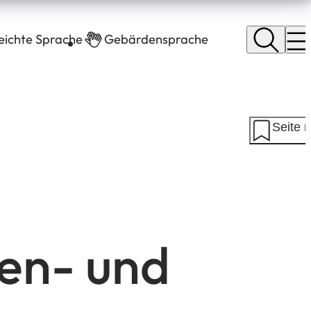
leichte Sprache
Gebärdensprache
Seite 
en- und