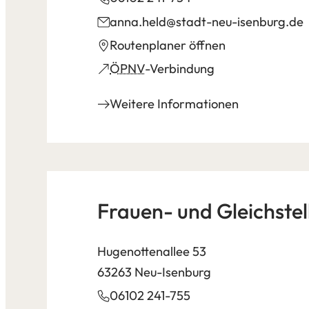
anna.held
stadt-neu-isenburg
de
(Öffnet
Routenplaner öffnen
in
(Öffnet
ÖPNV
-Verbindung
einem
in
Weitere Informationen
neuen
einem
Tab)
neuen
Tab)
Frauen- und Gleichste
Hugenottenallee 53
63263 Neu-Isenburg
06102 241-755