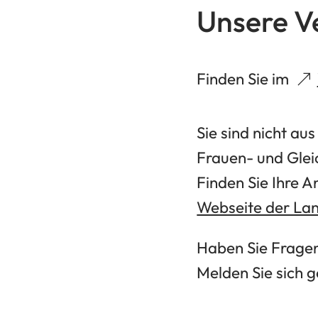
Unsere V
(Öffnet
Finden Sie im
in
einem
Sie sind nicht au
neuen
Frauen- und Gleic
Tab)
Finden Sie Ihre A
(Öffnet
Webseite der La
in
Haben Sie Fragen
einem
Melden Sie sich g
neuen
Tab)