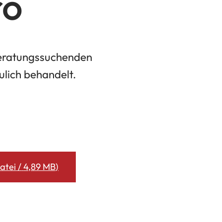
ro
 beratungssuchenden
ulich behandelt.
atei
4,89 MB