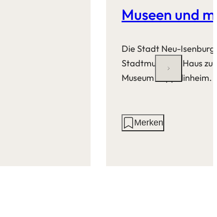
Museen und m
Die Stadt Neu-Isenburg 
Stadtmuseum „Haus zum
Museum Zeppelinheim.
Aktionen
Merken
auf
dieser
Seite: