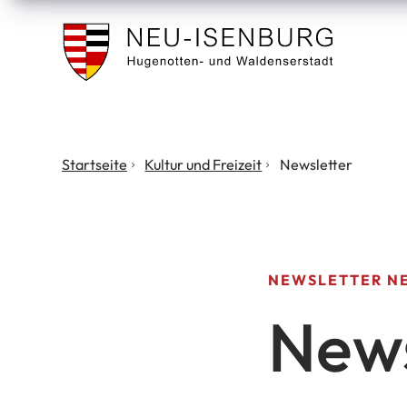
Stadt
Neu
Isenburg
Sie
Startseite
Kultur und Freizeit
Newsletter
befinden
sich
hier:
NEWSLETTER N
News