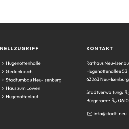
NELLZUGRIFF
KONTAKT
(Öffnet
Hugenottenhalle
Rathaus Neu-Isenbu
in
Hugenottenallee 53
(Öffnet
Gedenkbuch
einem
63263 Neu-Isenburg
in
(Öffnet
Stadtumbau Neu-Isenburg
neuen
einem
in
(Öffnet
Haus zum Löwen
Stadtverwaltung:
Tab)
neuen
einem
in
(Öffnet
Hugenottenlauf
Bürgeramt:
0610
Tab)
neuen
einem
in
Tab)
neuen
einem
info
stadt-neu-
Tab)
neuen
Tab)