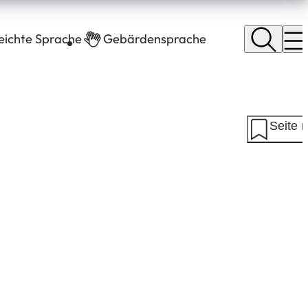
leichte Sprache
Gebärdensprache
Seite 