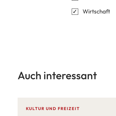
Wirtschaft
Bitte
lassen
Sie
dieses
Feld
Auch interessant
leer.
KULTUR UND FREIZEIT