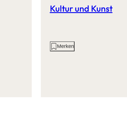
Kultur und Kunst
Aktionen
Merken
auf
dieser
Seite: