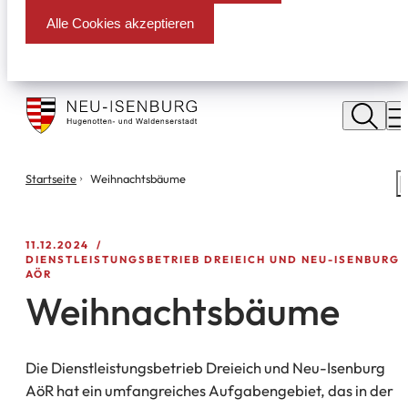
Alle Cookies akzeptieren
Stadt
Neu
M
Isenburg
Sie
Startseite
Weihnachtsbäume
S
befinden
m
sich
hier:
11.12.2024
DIENSTLEISTUNGSBETRIEB DREIEICH UND NEU-ISENBURG
AÖR
Weihnachtsbäume
Die Dienstleistungsbetrieb Dreieich und Neu-Isenburg
AöR hat ein umfangreiches Aufgabengebiet, das in der