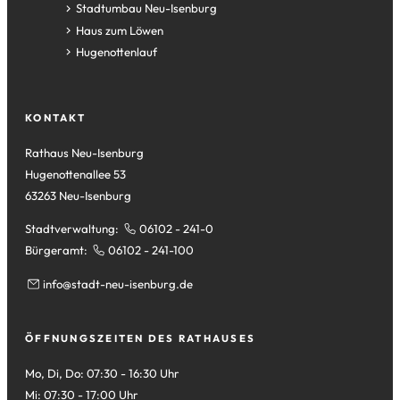
einem
in
(Öffnet
Stadtumbau Neu-Isenburg
neuen
einem
in
(Öffnet
Haus zum Löwen
Tab)
neuen
einem
in
(Öffnet
Hugenottenlauf
Tab)
neuen
einem
in
Tab)
neuen
einem
Tab)
neuen
KONTAKT
Tab)
Rathaus Neu-Isenburg
Hugenottenallee 53
63263 Neu-Isenburg
Stadtverwaltung:
06102 - 241-0
Bürgeramt:
06102 - 241-100
info
stadt-neu-isenburg
de
ÖFFNUNGSZEITEN DES RATHAUSES
Mo, Di, Do: 07:30 - 16:30 Uhr
Mi: 07:30 - 17:00 Uhr