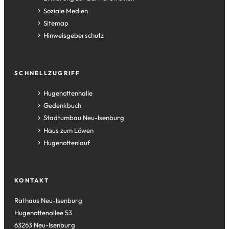
Soziale Medien
Sitemap
Hinweisgeberschutz
SCHNELLZUGRIFF
(Öffnet
Hugenottenhalle
in
(Öffnet
Gedenkbuch
einem
in
(Öffnet
Stadtumbau Neu-Isenburg
neuen
einem
in
(Öffnet
Haus zum Löwen
Tab)
neuen
einem
in
(Öffnet
Hugenottenlauf
Tab)
neuen
einem
in
Tab)
neuen
einem
Tab)
neuen
KONTAKT
Tab)
Rathaus Neu-Isenburg
Hugenottenallee 53
63263 Neu-Isenburg