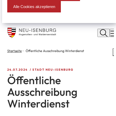
Alle Cookies akzeptieren
Stadt
Neu
M
Isenburg
Sie
Startseite
Öffentliche Ausschreibung Winterdienst
S
befinden
m
sich
hier:
24.07.2024
STADT NEU-ISENBURG
Öffentliche
Ausschreibung
Winterdienst