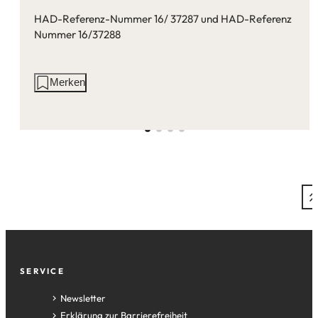
HAD-Referenz-Nummer 16/ 37287 und HAD-Referenz
Nummer 16/37288
Aktionen
Merken
auf
dieser
Seite:
Fußzeile
SERVICE
Newsletter
Erklärung zur Barrierefreiheit