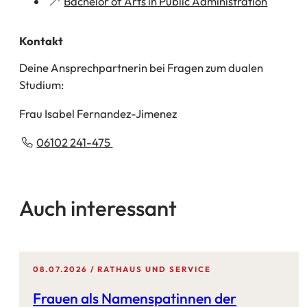
(Öffnet
Bachelor of Arts in Public Administration
in
einem
Kontakt
neuen
Deine Ansprechpartnerin bei Fragen zum dualen
Tab)
Studium:
Frau Isabel Fernandez-Jimenez
06102 241-475
Auch interessant
08.07.2026
RATHAUS UND SERVICE
Frauen als Namenspatinnen der