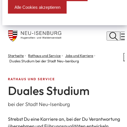
Alle Cookies akzeptieren
Stadt
Neu
M
Isenburg
Sie
Startseite
Rathaus und Service
Jobs und Karriere
S
befinden
Duales Studium bei der Stadt Neu-Isenburg
m
sich
hier:
RATHAUS UND SERVICE
Duales Studium
bei der Stadt Neu-Isenburg
Strebst Du eine Karriere an, bei der Du Verantwortung
übernehmen und Führungsqualitäten entwickeln