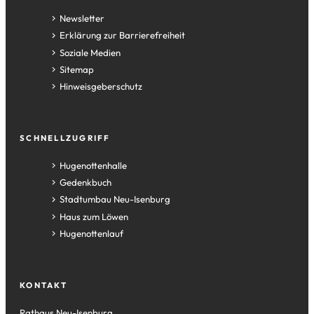
Newsletter
Erklärung zur Barrierefreiheit
Soziale Medien
Sitemap
Hinweisgeberschutz
SCHNELLZUGRIFF
(Öffnet
Hugenottenhalle
in
(Öffnet
Gedenkbuch
einem
in
(Öffnet
Stadtumbau Neu-Isenburg
neuen
einem
in
(Öffnet
Haus zum Löwen
Tab)
neuen
einem
in
(Öffnet
Hugenottenlauf
Tab)
neuen
einem
in
Tab)
neuen
einem
Tab)
neuen
KONTAKT
Tab)
Rathaus Neu-Isenburg