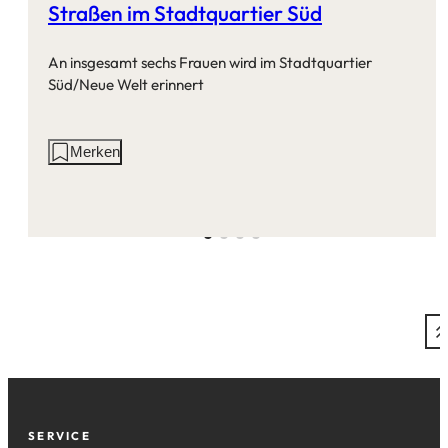
Straßen im Stadtquartier Süd
An insgesamt sechs Frauen wird im Stadtquartier
Süd/Neue Welt erinnert
Aktionen
Merken
auf
dieser
Seite:
Fußzeile
SERVICE