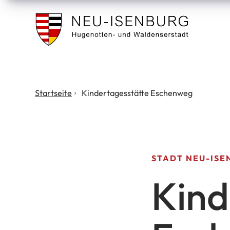
Stadt
Neu
Isenburg
Sie
Startseite
Kindertagesstätte Eschenweg
befinden
sich
hier:
STADT NEU-ISE
Kind