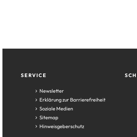
neuen
einem
Tab)
neuen
Tab)
Fußzeile
SERVICE
SCH
Newsletter
Erklärung zur Barrierefreiheit
Soziale Medien
Sitemap
Hinweisgeberschutz