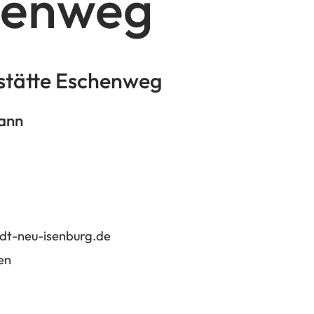
henweg
stätte Eschenweg
ann
dt-neu-isenburg
de
en