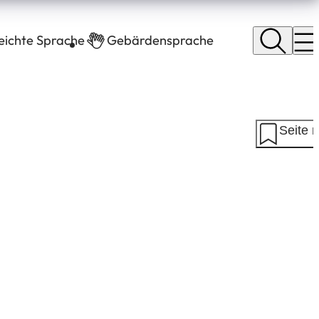
leichte Sprache
Gebärdensprache
Seite 