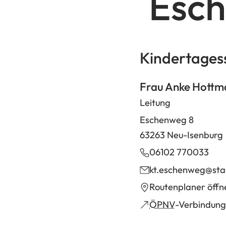
Esc
Kindertages
Frau Anke Hottm
Leitung
Eschenweg 8
63263 Neu-Isenburg
06102 770033
kt.eschenweg
sta
(Öffnet
Routenplaner öffn
in
(Öffnet
ÖPNV
-Verbindung
einem
in