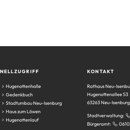
NELLZUGRIFF
KONTAKT
(Öffnet
Hugenottenhalle
Rathaus Neu-Isenbu
in
Hugenottenallee 53
(Öffnet
Gedenkbuch
einem
63263 Neu-Isenburg
in
(Öffnet
Stadtumbau Neu-Isenburg
neuen
einem
in
(Öffnet
Haus zum Löwen
Stadtverwaltung:
Tab)
neuen
einem
in
(Öffnet
Hugenottenlauf
Bürgeramt:
0610
Tab)
neuen
einem
in