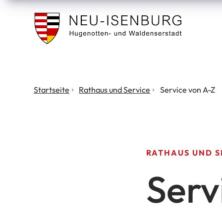
Stadt
Neu
Isenburg
Sie
Startseite
Rathaus und Service
Service von A-Z
befinden
sich
hier:
RATHAUS UND S
Serv