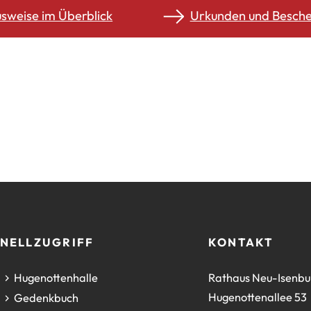
usweise im Überblick
Urkunden und Besche
NELLZUGRIFF
KONTAKT
(Öffnet
Hugenottenhalle
Rathaus Neu-Isenbu
in
Hugenottenallee 53
(Öffnet
Gedenkbuch