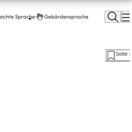
leichte Sprache
Gebärdensprache
Seite 