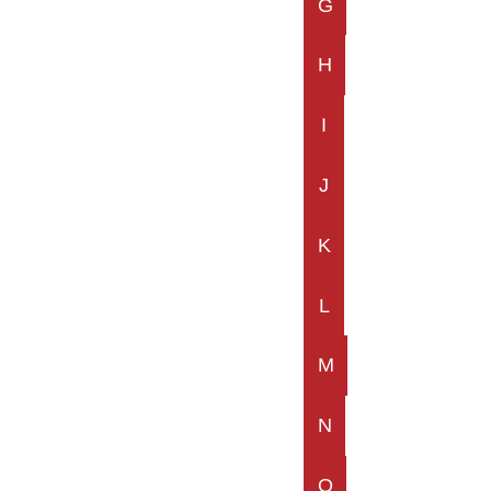
G
H
I
J
K
L
M
N
O