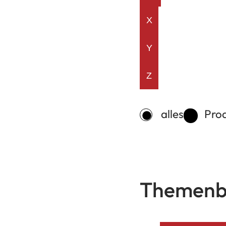
X
Y
Z
Typ-
alles
Pro
Filter
Themenb