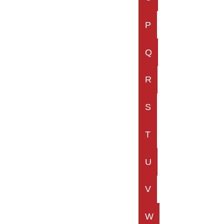
P
Q
R
S
T
U
V
W