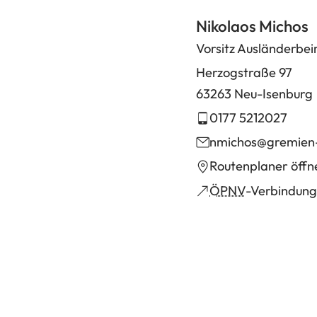
Nikolaos Michos
Vorsitz Ausländerbei
Herzogstraße 97
63263 Neu-Isenburg
0177 5212027
nmichos
gremien
(Öffnet
Routenplaner öffn
in
(Öffnet
ÖPNV
-Verbindung
einem
in
neuen
einem
Tab)
neuen
Tab)