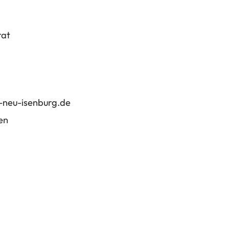
rat
-neu-isenburg
de
en