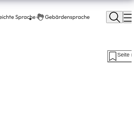
leichte Sprache
Gebärdensprache
Seite 