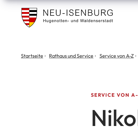
Stadt
Neu
Isenburg
Sie
Startseite
Rathaus und Service
Service von A-Z
befinden
sich
hier:
SERVICE VON A
Niko