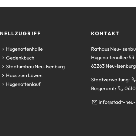
NELLZUGRIFF
KONTAKT
(Öffnet
Hugenottenhalle
Rathaus Neu-Isenbu
in
Hugenottenallee 53
(Öffnet
Gedenkbuch
einem
63263 Neu-Isenburg
in
(Öffnet
Stadtumbau Neu-Isenburg
neuen
einem
in
(Öffnet
Haus zum Löwen
Stadtverwaltung:
Tab)
neuen
einem
in
(Öffnet
Hugenottenlauf
Bürgeramt:
0610
Tab)
neuen
einem
in
Tab)
neuen
einem
info
stadt-neu-
Tab)
neuen
Tab)