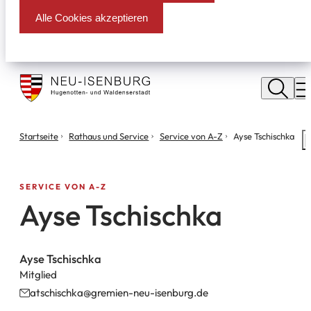
Alle Cookies akzeptieren
Stadt
Neu
M
Isenburg
Sie
Startseite
Rathaus und Service
Service von A-Z
Ayse Tschischka
S
befinden
m
sich
hier:
SERVICE VON A-Z
Ayse Tschischka
Ayse Tschischka
Mitglied
atschischka
gremien-neu-isenburg
de