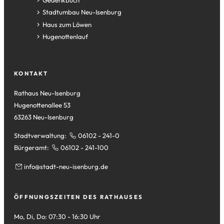
in
(Öffnet
Gedenkbuch
einem
in
(Öffnet
Stadtumbau Neu-Isenburg
neuen
einem
in
(Öffnet
Haus zum Löwen
Tab)
neuen
einem
in
(Öffnet
Hugenottenlauf
Tab)
neuen
einem
in
Tab)
neuen
einem
Tab)
neuen
KONTAKT
Tab)
Rathaus Neu-Isenburg
Hugenottenallee 53
63263 Neu-Isenburg
Stadtverwaltung:
06102 - 241-0
Bürgeramt:
06102 - 241-100
info
stadt-neu-isenburg
de
ÖFFNUNGSZEITEN DES RATHAUSES
Mo, Di, Do: 07:30 - 16:30 Uhr