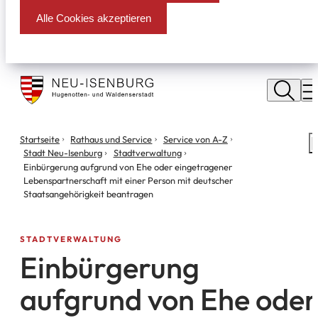
Alle Cookies akzeptieren
Stadt
Neu
M
Isenburg
Sie
Startseite
Rathaus und Service
Service von A-Z
S
befinden
Stadt Neu-Isenburg
Stadtverwaltung
m
sich
Einbürgerung aufgrund von Ehe oder eingetragener
hier:
Lebenspartnerschaft mit einer Person mit deutscher
Staatsangehörigkeit beantragen
STADTVERWALTUNG
Einbürgerung
aufgrund von Ehe oder