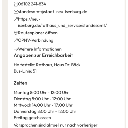
06102 241-834
standesamt
stadt-neu-isenburg
de
https://neu-
(Öffnet
isenburg.de/rathaus_und_service/standesamt/
in
(Öffnet
Routenplaner öffnen
einem
in
(Öffnet
ÖPNV
-Verbindung
neuen
einem
in
Weitere Informationen
Tab)
neuen
einem
Angaben zur Erreichbarkeit
Tab)
neuen
Haltestelle: Rathaus, Haus Dr. Bäck
Tab)
Bus-Linie: 51
Zeiten
Montag 8:00 Uhr - 12:00 Uhr
Dienstag 8:00 Uhr - 12:00 Uhr
Mittwoch 14:00 Uhr - 17:00 Uhr
Donnerstag 8:00 Uhr - 12:00 Uhr
Freitag geschlossen
Vorsprachen sind aktuell nur nach vorheriger