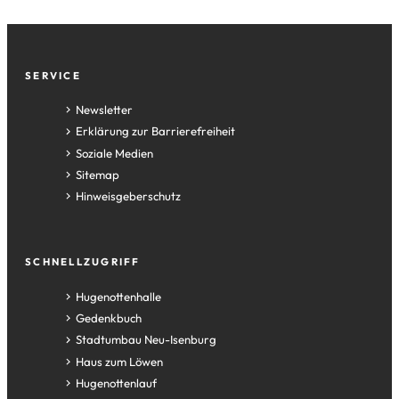
Fußzeile
SERVICE
Newsletter
Erklärung zur Barrierefreiheit
Soziale Medien
Sitemap
Hinweisgeberschutz
SCHNELLZUGRIFF
(Öffnet
Hugenottenhalle
in
(Öffnet
Gedenkbuch
einem
in
(Öffnet
Stadtumbau Neu-Isenburg
neuen
einem
in
(Öffnet
Haus zum Löwen
Tab)
neuen
einem
in
(Öffnet
Hugenottenlauf