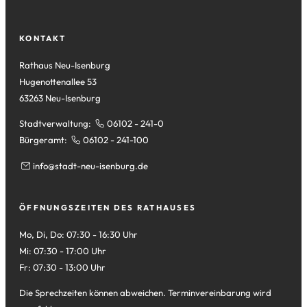
Tab)
neuen
einem
in
Tab)
neuen
einem
Tab)
neuen
KONTAKT
Tab)
Rathaus Neu-Isenburg
Hugenottenallee 53
63263 Neu-Isenburg
Stadtverwaltung:
06102 - 241-0
Bürgeramt:
06102 - 241-100
info
stadt-neu-isenburg
de
ÖFFNUNGSZEITEN DES RATHAUSES
Mo, Di, Do: 07:30 - 16:30 Uhr
Mi: 07:30 - 17:00 Uhr
Fr: 07:30 - 13:00 Uhr
Die Sprechzeiten können abweichen. Terminvereinbarung wird