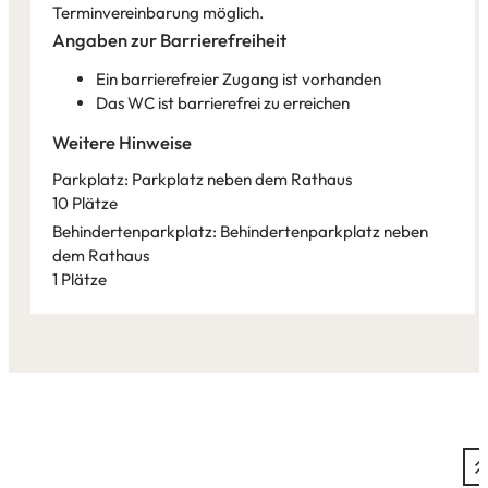
Terminvereinbarung möglich.
Angaben zur Barrierefreiheit
Ein barrierefreier Zugang ist vorhanden
Das WC ist barrierefrei zu erreichen
Weitere Hinweise
Parkplatz: Parkplatz neben dem Rathaus
10 Plätze
Behindertenparkplatz: Behindertenparkplatz neben
dem Rathaus
1 Plätze
Leaflet
|
©
Bundesamt für Kartographie und Geodäsie
2026,
Datenquellen