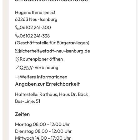
Hugenottenallee 53
63263 Neu-Isenburg
06102 241-300
06102 241-338
Geschäftsstelle für Bürgeranliegen
sicherheit
stadt-neu-isenburg
de
(Öffnet
Routenplaner öffnen
in
(Öffnet
ÖPNV
-Verbindung
einem
in
Weitere Informationen
neuen
einem
Angaben zur Erreichbarkeit
Tab)
neuen
Haltestelle: Rathaus, Haus Dr. Bäck
Tab)
Bus-Linie: 51
Zeiten
Montag 08:00 - 12:00 Uhr
Dienstag 08:00 - 12:00 Uhr
Mittwoch 14:00 - 17:00 Uhr