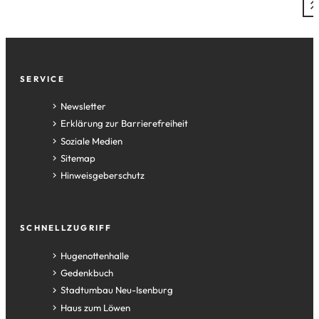
Fußzeile
SERVICE
Newsletter
Erklärung zur Barrierefreiheit
Soziale Medien
Sitemap
Hinweisgeberschutz
SCHNELLZUGRIFF
(Öffnet
Hugenottenhalle
in
(Öffnet
Gedenkbuch
einem
in
(Öffnet
Stadtumbau Neu-Isenburg
neuen
einem
in
(Öffnet
Haus zum Löwen