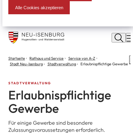
Alle Cookies akzeptieren
Stadt
Neu
M
Isenburg
Sie
Startseite
Rathaus und Service
Service von A-Z
S
befinden
Stadt Neu-Isenburg
Stadtverwaltung
Erlaubnispflichtige Gewerbe
m
sich
hier:
STADTVERWALTUNG
Erlaubnispflichtige
Gewerbe
Für einige Gewerbe sind besondere
Zulassungsvoraussetzungen erforderlich.