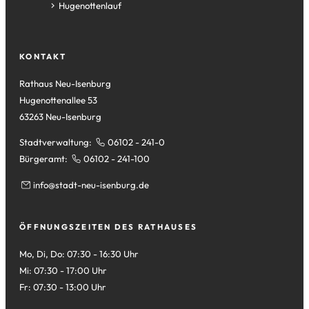
Tab)
neuen
einem
in
(Öffnet
Hugenottenlauf
Tab)
neuen
einem
in
Tab)
neuen
einem
Tab)
neuen
KONTAKT
Tab)
Rathaus Neu-Isenburg
Hugenottenallee 53
63263 Neu-Isenburg
Stadtverwaltung:
06102 - 241-0
Bürgeramt:
06102 - 241-100
info
stadt-neu-isenburg
de
ÖFFNUNGSZEITEN DES RATHAUSES
Mo, Di, Do: 07:30 - 16:30 Uhr
Mi: 07:30 - 17:00 Uhr
Fr: 07:30 - 13:00 Uhr