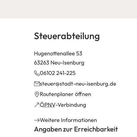
Steuerabteilung
Hugenottenallee 53
63263 Neu-Isenburg
06102 241-225
steuer
stadt-neu-isenburg
de
(Öffnet
Routenplaner öffnen
in
(Öffnet
ÖPNV
-Verbindung
einem
in
Weitere Informationen
neuen
einem
Angaben zur Erreichbarkeit
Tab)
neuen