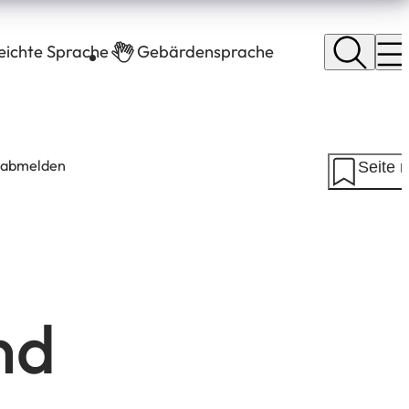
leichte Sprache
Gebärdensprache
 abmelden
Seite 
nd