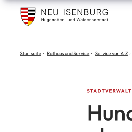
Stadt
Neu
Isenburg
Sie
Startseite
Rathaus und Service
Service von A-Z
befinden
sich
hier:
STADTVERWAL
Hund