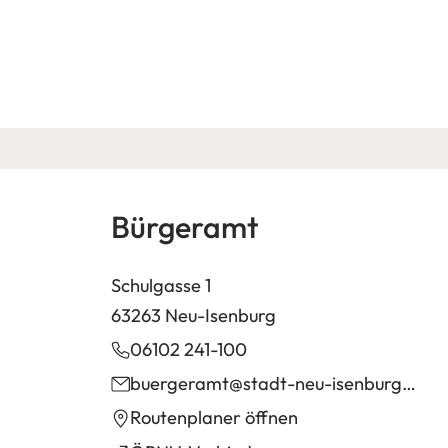
Bürgeramt
Schulgasse 1
63263 Neu-Isenburg
06102 241-100
buergeramt
stadt-neu-isenburg
de
(Öffnet
Routenplaner öffnen
in