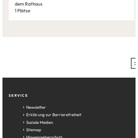
dem Rathaus
1 Plätze
Leaflet
|
©
Bundesamt für Kartographie und Geodäsie
2026,
Datenquellen
Fußzeile
SERVICE
Newsletter
Erklärung zur Barrierefreiheit
Soziale Medien
Sitemap
Hinweisgeberschutz