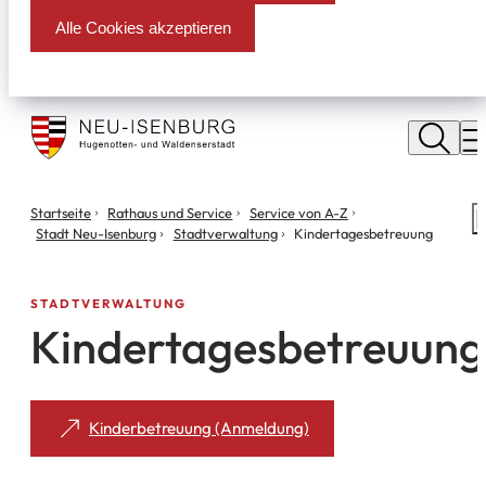
Alle Cookies akzeptieren
Stadt
Neu
M
Isenburg
Sie
Startseite
Rathaus und Service
Service von A-Z
S
befinden
Stadt Neu-Isenburg
Stadtverwaltung
Kindertagesbetreuung
m
sich
hier:
STADTVERWALTUNG
Kindertagesbetreuung
(Öffnet
Kinderbetreuung (Anmeldung)
in
einem