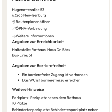
Hugenottenallee 53
63263 Neu-Isenburg
(Öffnet
Routenplaner öffnen
in
(Öffnet
ÖPNV
-Verbindung
einem
in
Weitere Informationen
neuen
einem
Angaben zur Erreichbarkeit
Tab)
neuen
Haltestelle: Rathaus, Haus Dr. Bäck
Tab)
Bus-Linie: 51
Angaben zur Barrierefreiheit
Ein barrierefreier Zugang ist vorhanden
Das WC ist barrierefrei zu erreichen
Weitere Hinweise
Parkplatz: Parkplatz neben dem Rathaus
10 Plätze
Behindertenparkplatz: Behindertenparkplatz neben