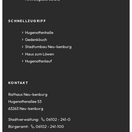
SCHNELLZUGRIFF
(Öffnet
Hugenottenhalle
in
(Öffnet
Gedenkbuch
einem
in
(Öffnet
Stadtumbau Neu-Isenburg
neuen
einem
in
(Öffnet
Haus zum Löwen
Tab)
neuen
einem
in
(Öffnet
Hugenottenlauf
Tab)
neuen
einem
in
Tab)
neuen
einem
Tab)
neuen
KONTAKT
Tab)
Rathaus Neu-Isenburg
Hugenottenallee 53
63263 Neu-Isenburg
Stadtverwaltung:
06102 - 241-0
Bürgeramt:
06102 - 241-100