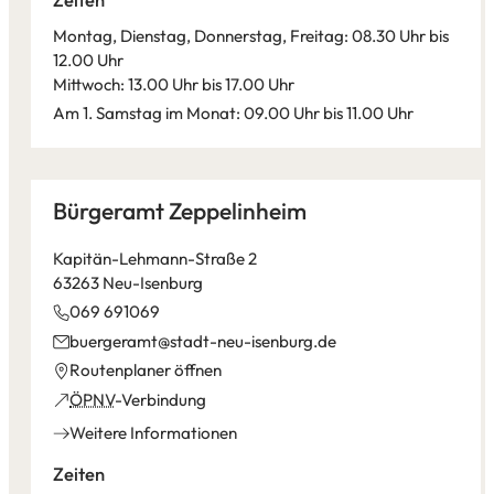
Tab)
Montag, Dienstag, Donnerstag, Freitag: 08.30 Uhr bis
12.00 Uhr
Mittwoch: 13.00 Uhr bis 17.00 Uhr
Am 1. Samstag im Monat: 09.00 Uhr bis 11.00 Uhr
Leaflet
|
©
Bundesamt für Kartographie und Geodäsie
2026,
Datenquellen
Bürgeramt Zeppelinheim
Kapitän-Lehmann-Straße 2
63263 Neu-Isenburg
069 691069
buergeramt
stadt-neu-isenburg
de
(Öffnet
Routenplaner öffnen
in
(Öffnet
ÖPNV
-Verbindung
einem
in
Weitere Informationen
neuen
einem
Tab)
neuen
Zeiten