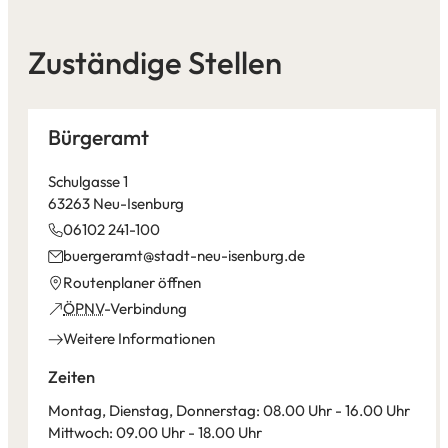
Zuständige Stellen
Bürgeramt
Schulgasse 1
63263 Neu-Isenburg
06102 241-100
buergeramt
stadt-neu-isenburg
de
(Öffnet
Routenplaner öffnen
in
(Öffnet
ÖPNV
-Verbindung
einem
in
Weitere Informationen
neuen
einem
Tab)
neuen
Zeiten
Tab)
Montag, Dienstag, Donnerstag: 08.00 Uhr - 16.00 Uhr
Mittwoch: 09.00 Uhr - 18.00 Uhr