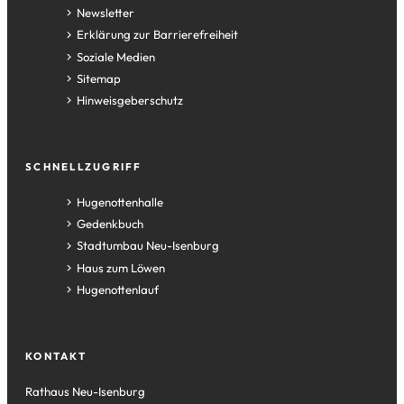
Newsletter
Erklärung zur Barrierefreiheit
Soziale Medien
Sitemap
Hinweisgeberschutz
SCHNELLZUGRIFF
(Öffnet
Hugenottenhalle
in
(Öffnet
Gedenkbuch
einem
in
(Öffnet
Stadtumbau Neu-Isenburg
neuen
einem
in
(Öffnet
Haus zum Löwen
Tab)
neuen
einem
in
(Öffnet
Hugenottenlauf
Tab)
neuen
einem
in
Tab)
neuen
einem
Tab)
neuen
KONTAKT
Tab)
Rathaus Neu-Isenburg