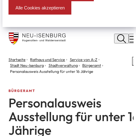
Alle Cookies akzeptieren
Stadt
Neu
M
Isenburg
Sie
Startseite
Rathaus und Service
Service von A-Z
S
befinden
Stadt Neu-Isenburg
Stadtverwaltung
Bürgeramt
m
sich
Personalausweis Ausstellung für unter 16 Jährige
hier:
BÜRGERAMT
Personalausweis
Ausstellung für unter 1
Jährige