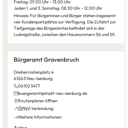
Freitag: 07.00 Uhr - 13.00 Uhr
Jeden 1. und 3. Samstag: 08.30 Uhr - 12.00 Uhr
Hinweis: Für Bürgerinnen und Bürger stehen insgesamt
vier Kundenparkplätze zur Verfügung. Die Zufahrt zur
Tiefgarage des Bürgeramtes befindet sich in der
Ludwigstraße, zwischen den Hausnummern 56 und 59.
Leaflet
|
©
Bundesamt für Kartographie und Geodäsie
2026,
Datenquellen
Bürgeramt Gravenbruch
Dreiherrnsteinplatz 4
63263 Neu-Isenburg
06102 5477
buergeramt
stadt-neu-isenburg
de
(Öffnet
Routenplaner öffnen
in
(Öffnet
ÖPNV
-Verbindung
einem
in
Weitere Informationen
neuen
einem
Tab)
neuen
Zeiten