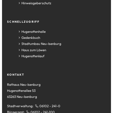
Hinweisgeberschutz
SCHNELLZUGRIFF
(Öffnet
Hugenottenhalle
in
(Öffnet
Gedenkbuch
einem
in
(Öffnet
Stadtumbau Neu-Isenburg
neuen
einem
in
(Öffnet
Haus zum Löwen
Tab)
neuen
einem
in
(Öffnet
Hugenottenlauf
Tab)
neuen
einem
in
Tab)
neuen
einem
Tab)
neuen
KONTAKT
Tab)
Rathaus Neu-Isenburg
Hugenottenallee 53
63263 Neu-Isenburg
Stadtverwaltung:
06102 - 241-0
Bürgeramt:
06102 - 241-100