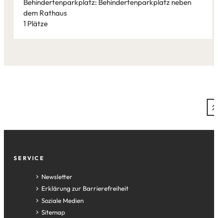
Behindertenparkplatz: Behindertenparkplatz neben
dem Rathaus
1 Plätze
Leaflet
|
©
Bundesamt für Kartographie und Geodäsie
2026,
Datenquellen
Fußzeile
SERVICE
Newsletter
Erklärung zur Barrierefreiheit
Soziale Medien
Sitemap