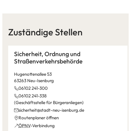
Zuständige Stellen
Sicherheit, Ordnung und
Straßenverkehrsbehörde
Hugenottenallee 53
63263 Neu-Isenburg
06102 241-300
06102 241-338
Geschäftsstelle für Bürgeranliegen
sicherheit
stadt-neu-isenburg
de
(Öffnet
Routenplaner öffnen
in
(Öffnet
ÖPNV
-Verbindung
einem