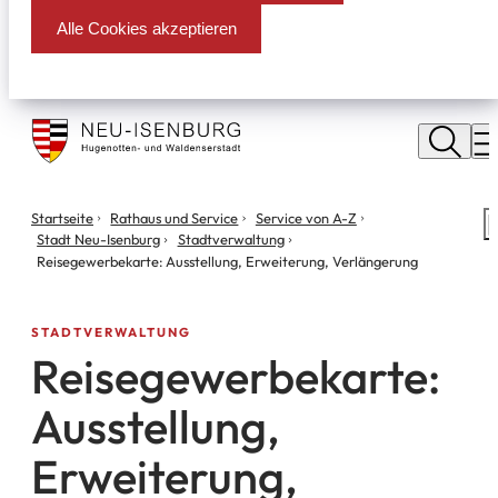
Alle Cookies akzeptieren
Stadt
Neu
M
Isenburg
Sie
Startseite
Rathaus und Service
Service von A-Z
S
befinden
Stadt Neu-Isenburg
Stadtverwaltung
m
sich
Reisegewerbekarte: Ausstellung, Erweiterung, Verlängerung
hier:
STADTVERWALTUNG
Reisegewerbekarte:
Ausstellung,
Erweiterung,