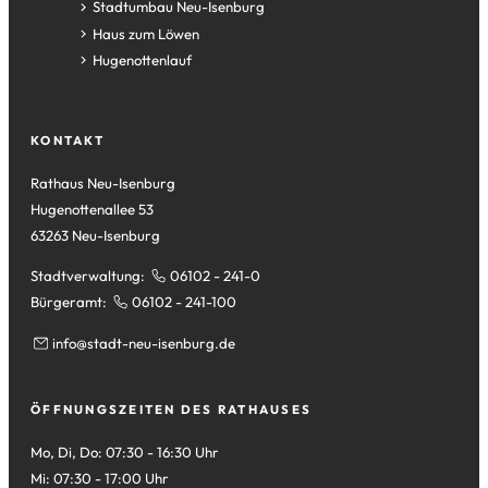
einem
in
(Öffnet
Stadtumbau Neu-Isenburg
neuen
einem
in
(Öffnet
Haus zum Löwen
Tab)
neuen
einem
in
(Öffnet
Hugenottenlauf
Tab)
neuen
einem
in
Tab)
neuen
einem
Tab)
neuen
KONTAKT
Tab)
Rathaus Neu-Isenburg
Hugenottenallee 53
63263 Neu-Isenburg
Stadtverwaltung:
06102 - 241-0
Bürgeramt:
06102 - 241-100
info
stadt-neu-isenburg
de
ÖFFNUNGSZEITEN DES RATHAUSES
Mo, Di, Do: 07:30 - 16:30 Uhr
Mi: 07:30 - 17:00 Uhr