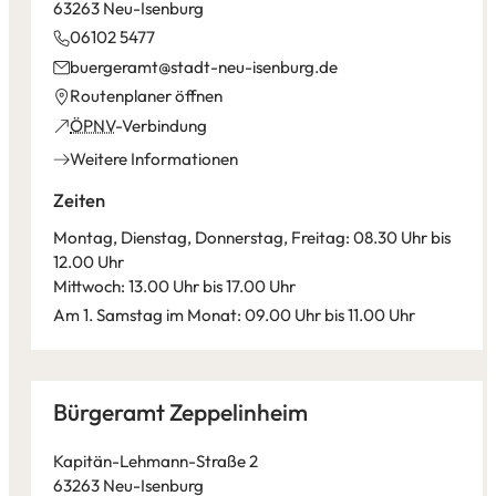
63263 Neu-Isenburg
06102 5477
buergeramt
stadt-neu-isenburg
de
(Öffnet
Routenplaner öffnen
in
(Öffnet
ÖPNV
-Verbindung
einem
in
Weitere Informationen
neuen
einem
Tab)
neuen
Zeiten
Tab)
Montag, Dienstag, Donnerstag, Freitag: 08.30 Uhr bis
12.00 Uhr
Mittwoch: 13.00 Uhr bis 17.00 Uhr
Am 1. Samstag im Monat: 09.00 Uhr bis 11.00 Uhr
Leaflet
|
©
Bundesamt für Kartographie und Geodäsie
2026,
Datenquellen
Bürgeramt Zeppelinheim
Kapitän-Lehmann-Straße 2
63263 Neu-Isenburg