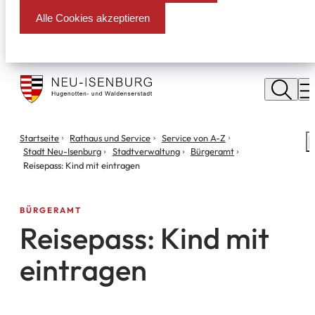
Alle Cookies akzeptieren
Stadt
Neu
M
Isenburg
Sie
Startseite
Rathaus und Service
Service von A-Z
S
befinden
Stadt Neu-Isenburg
Stadtverwaltung
Bürgeramt
m
sich
Reisepass: Kind mit eintragen
hier:
BÜRGERAMT
Reisepass: Kind mit
eintragen