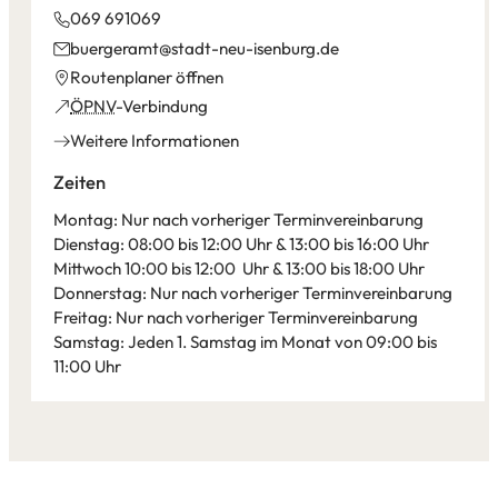
069 691069
buergeramt
stadt-neu-isenburg
de
(Öffnet
Routenplaner öffnen
in
(Öffnet
ÖPNV
-Verbindung
einem
in
Weitere Informationen
neuen
einem
Tab)
neuen
Zeiten
Tab)
Montag: Nur nach vorheriger Terminvereinbarung
Dienstag: 08:00 bis 12:00 Uhr & 13:00 bis 16:00 Uhr
Mittwoch 10:00 bis 12:00 Uhr & 13:00 bis 18:00 Uhr
Donnerstag: Nur nach vorheriger Terminvereinbarung
Freitag: Nur nach vorheriger Terminvereinbarung
Samstag: Jeden 1. Samstag im Monat von 09:00 bis
11:00 Uhr
Leaflet
|
©
Bundesamt für Kartographie und Geodäsie
2026,
Datenquellen