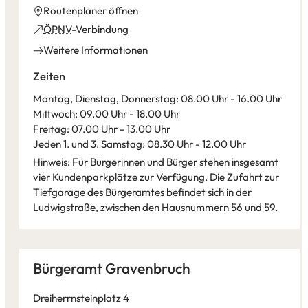
(Öffnet
Routenplaner öffnen
in
(Öffnet
ÖPNV
-Verbindung
einem
in
Weitere Informationen
neuen
einem
Tab)
neuen
Zeiten
Tab)
Montag, Dienstag, Donnerstag: 08.00 Uhr - 16.00 Uhr
Mittwoch: 09.00 Uhr - 18.00 Uhr
Freitag: 07.00 Uhr - 13.00 Uhr
Jeden 1. und 3. Samstag: 08.30 Uhr - 12.00 Uhr
Hinweis: Für Bürgerinnen und Bürger stehen insgesamt
vier Kundenparkplätze zur Verfügung. Die Zufahrt zur
Tiefgarage des Bürgeramtes befindet sich in der
Ludwigstraße, zwischen den Hausnummern 56 und 59.
Leaflet
|
©
Bundesamt für Kartographie und Geodäsie
2026,
Datenquellen
Bürgeramt Gravenbruch
Dreiherrnsteinplatz 4