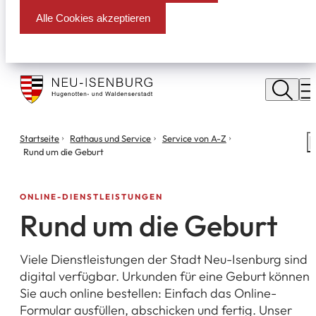
Alle Cookies akzeptieren
Stadt
Neu
M
Isenburg
Sie
Startseite
Rathaus und Service
Service von A-Z
S
befinden
Rund um die Geburt
m
sich
hier:
ONLINE-DIENSTLEISTUNGEN
Rund um die Geburt
Viele Dienstleistungen der Stadt Neu-Isenburg sind
digital verfügbar. Urkunden für eine Geburt können
Sie auch online bestellen: Einfach das Online-
Formular ausfüllen, abschicken und fertig. Unser