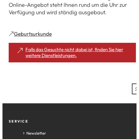
Online-Angebot steht Ihnen rund um die Uhr zur
Verfügung und wird ständig ausgebaut.
(Öffnet
Geburtsurkunde
in
einem
Falls das Gesuchte nicht dabei ist, finden Sie hier
(Öffnet
weitere Dienstleistungen.
neuen
in
Tab)
einem
neuen
Tab)
Fußzeile
SERVICE
Newsletter