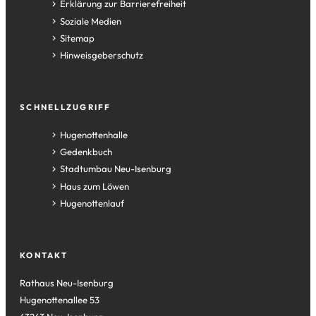
Erklärung zur Barrierefreiheit
Soziale Medien
Sitemap
Hinweisgeberschutz
SCHNELLZUGRIFF
(Öffnet
Hugenottenhalle
in
(Öffnet
Gedenkbuch
einem
in
(Öffnet
Stadtumbau Neu-Isenburg
neuen
einem
in
(Öffnet
Haus zum Löwen
Tab)
neuen
einem
in
(Öffnet
Hugenottenlauf
Tab)
neuen
einem
in
Tab)
neuen
einem
Tab)
neuen
KONTAKT
Tab)
Rathaus Neu-Isenburg
Hugenottenallee 53