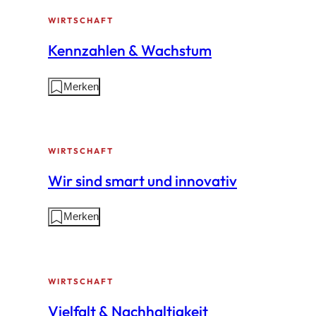
Seite:
WIRTSCHAFT
Kennzahlen & Wachstum
Aktionen
Merken
auf
dieser
Seite:
WIRTSCHAFT
Wir sind smart und innovativ
Aktionen
Merken
auf
dieser
Seite:
WIRTSCHAFT
Vielfalt & Nachhaltigkeit