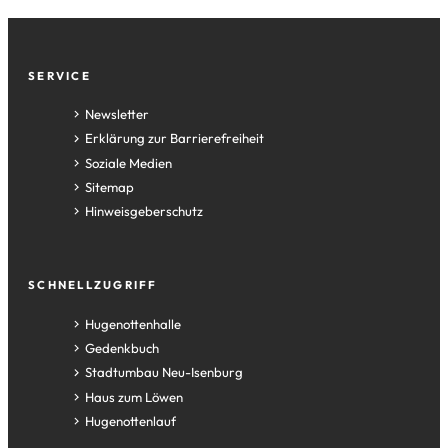
Fußzeile
SERVICE
Newsletter
Erklärung zur Barrierefreiheit
Soziale Medien
Sitemap
Hinweisgeberschutz
SCHNELLZUGRIFF
(Öffnet
Hugenottenhalle
in
(Öffnet
Gedenkbuch
einem
in
(Öffnet
Stadtumbau Neu-Isenburg
neuen
einem
in
(Öffnet
Haus zum Löwen
Tab)
neuen
einem
in
(Öffnet
Hugenottenlauf
Tab)
neuen
einem
in