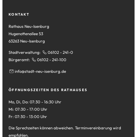
Tab)
neuen
einem
Tab)
neuen
KONTAKT
Tab)
Rathaus Neu-Isenburg
Hugenottenallee 53
63263 Neu-Isenburg
Stadtverwaltung:
06102 - 241-0
Bürgeramt:
06102 - 241-100
info
stadt-neu-isenburg
de
ÖFFNUNGSZEITEN DES RATHAUSES
Mo, Di, Do: 07:30 - 16:30 Uhr
Mi: 07:30 - 17:00 Uhr
Fr: 07:30 - 13:00 Uhr
Die Sprechzeiten können abweichen. Terminvereinbarung wird
empfohlen.