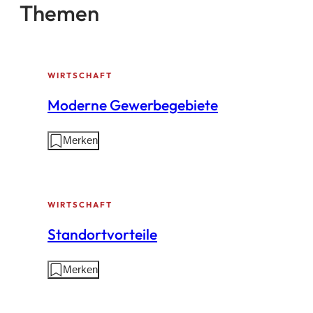
Themen
WIRTSCHAFT
Moderne Gewerbegebiete
Aktionen
Merken
auf
dieser
Seite:
WIRTSCHAFT
Standortvorteile
Aktionen
Merken
auf
dieser