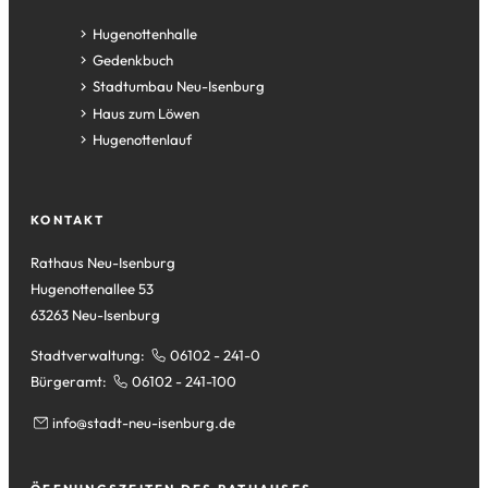
(Öffnet
Hugenottenhalle
in
(Öffnet
Gedenkbuch
einem
in
(Öffnet
Stadtumbau Neu-Isenburg
neuen
einem
in
(Öffnet
Haus zum Löwen
Tab)
neuen
einem
in
(Öffnet
Hugenottenlauf
Tab)
neuen
einem
in
Tab)
neuen
einem
Tab)
neuen
KONTAKT
Tab)
Rathaus Neu-Isenburg
Hugenottenallee 53
63263 Neu-Isenburg
Stadtverwaltung:
06102 - 241-0
Bürgeramt:
06102 - 241-100
info
stadt-neu-isenburg
de