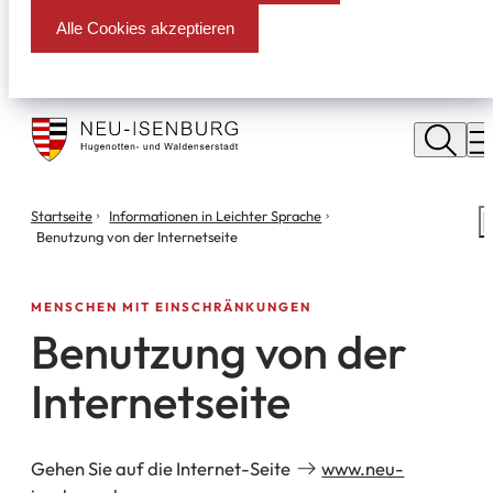
Alle Cookies akzeptieren
Stadt
Neu
M
Isenburg
Sie
Startseite
Informationen in Leichter Sprache
S
befinden
Benutzung von der Internetseite
m
sich
hier:
MENSCHEN MIT EINSCHRÄNKUNGEN
Benutzung von der
Internetseite
Gehen Sie auf die Internet-Seite
www.neu-