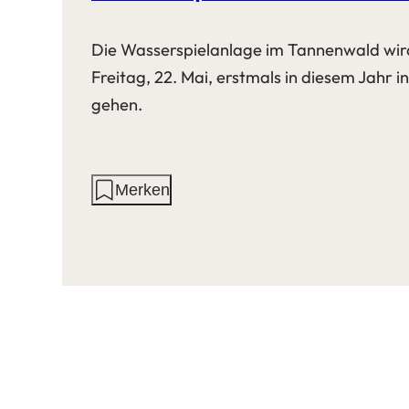
Die Wasserspielanlage im Tannenwald wi
Freitag, 22. Mai, erstmals in diesem Jahr i
gehen.
Aktionen
Merken
auf
dieser
Seite: