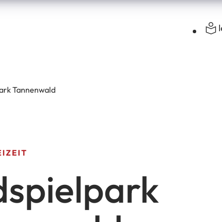
ark Tannenwald
IZEIT
spielpark