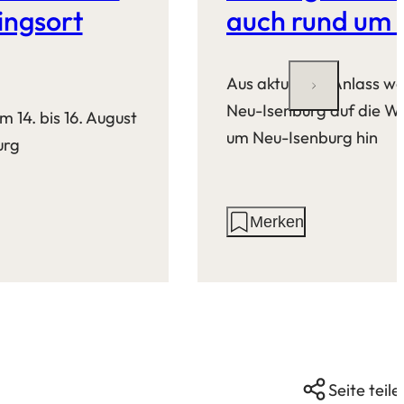
ingsort
auch rund um 
Aus aktuellem Anlass wei
Neu-Isenburg auf die W
14. bis 16. August
um Neu-Isenburg hin
urg
Aktionen
Merken
auf
dieser
Seite:
Seite teile