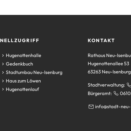
NELLZUGRIFF
KONTAKT
(Öffnet
Hugenottenhalle
Rathaus Neu-Isenbu
in
Hugenottenallee 53
(Öffnet
Gedenkbuch
einem
63263 Neu-Isenburg
in
(Öffnet
Stadtumbau Neu-Isenburg
neuen
einem
in
(Öffnet
Haus zum Löwen
Stadtverwaltung:
Tab)
neuen
einem
in
(Öffnet
Hugenottenlauf
Bürgeramt:
0610
Tab)
neuen
einem
in
Tab)
neuen
einem
info
stadt-neu-
Tab)
neuen
Tab)