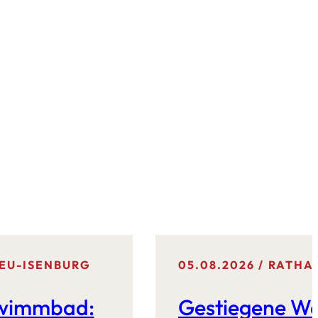
EU-ISENBURG
05.08.2026
RATHAU
hwimmbad:
Gestiegene W