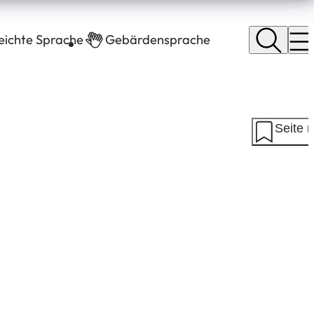
leichte Sprache
Gebärdensprache
Seite 