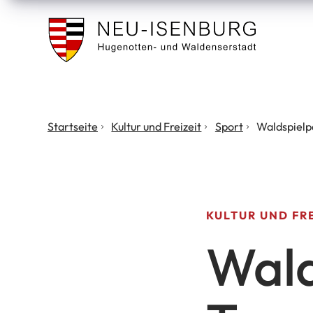
Stadt
Neu
Isenburg
Sie
Startseite
Kultur und Freizeit
Sport
Waldspielp
befinden
sich
hier:
KULTUR UND FRE
Wald