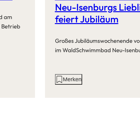
Neu-Isenburgs Liebl
feiert Jubiläum
rd am
n Betrieb
Großes Jubiläumswochenende vom 
im WaldSchwimmbad Neu-Isenb
Aktionen
Merken
auf
dieser
Seite: