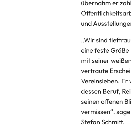
übernahm er zahl
Öffentlichkeitsa
und Ausstellunge
„Wir sind tieftr
eine feste Größe
mit seiner weiße
vertraute Ersche
Vereinsleben. Er 
dessen Beruf, R
seinen offenen Bl
vermissen“, sage
Stefan Schmitt.