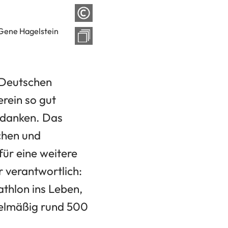
 Gene Hagelstein
 Deutschen
erein so gut
erdanken. Das
ichen und
für eine weitere
r verantwortlich:
hlon ins Leben,
egelmäßig rund 500