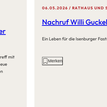
06.05.2026
RATHAUS UND 
Nachruf Willi Gucke
er
Ein Leben für die Isenburger Fas
reff mit
Aktionen
Merken
neue
auf
en
dieser
Seite: