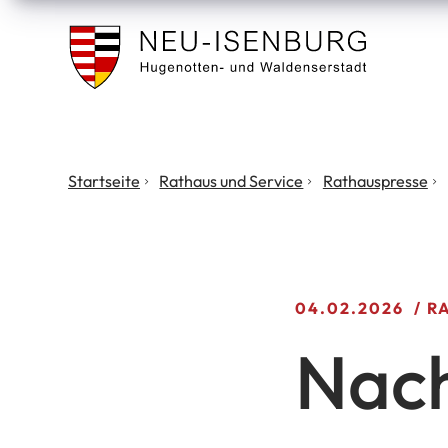
Stadt
Neu
Isenburg
Sie
Startseite
Rathaus und Service
Rathauspresse
befinden
sich
hier:
04.02.2026
R
Nac