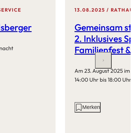
SERVICE
13.08.2025
RATHAU
lsberger
Gemeinsam star
2. Inklusives S
Familienfest &
tnacht
Am 23. August 2025 im 
14:00 Uhr bis 18:00 Uhr
Aktionen
Merken
auf
dieser