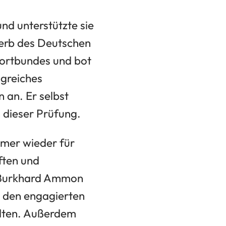
d unterstützte sie
rwerb des Deutschen
portbundes und bot
ngreiches
n an. Er selbst
 dieser Prüfung.
mmer wieder für
ften und
h Burkhard Ammon
u den engagierten
ädten. Außerdem