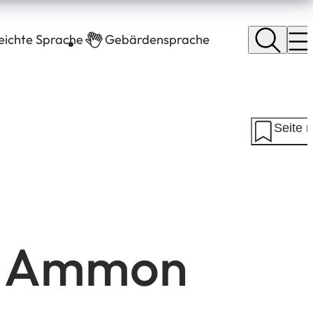
leichte Sprache
Gebärdensprache
Seite 
d Ammon