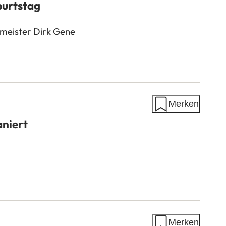
burtstag
meister Dirk Gene
Merken
niert
Merken