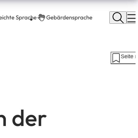
leichte Sprache
Gebärdensprache
Seite 
n der