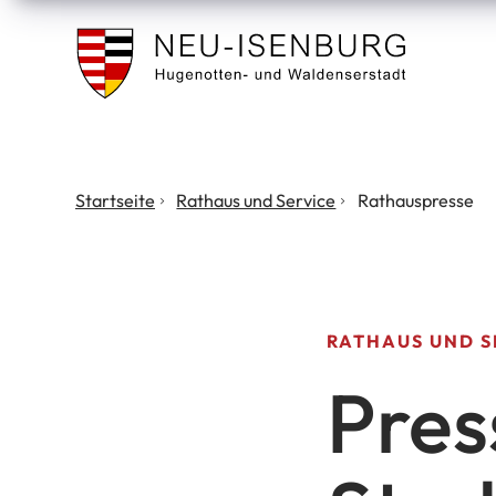
Stadt
Neu
Isenburg
Sie
Startseite
Rathaus und Service
Rathauspresse
befinden
sich
hier:
RATHAUS UND S
Pres