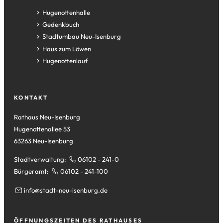
(Öffnet
Hugenottenhalle
in
(Öffnet
Gedenkbuch
einem
in
(Öffnet
Stadtumbau Neu-Isenburg
neuen
einem
in
(Öffnet
Haus zum Löwen
Tab)
neuen
einem
in
(Öffnet
Hugenottenlauf
Tab)
neuen
einem
in
Tab)
neuen
einem
Tab)
neuen
KONTAKT
Tab)
Rathaus Neu-Isenburg
Hugenottenallee 53
63263 Neu-Isenburg
Stadtverwaltung:
06102 - 241-0
Bürgeramt:
06102 - 241-100
info
stadt-neu-isenburg
de
ÖFFNUNGSZEITEN DES RATHAUSES