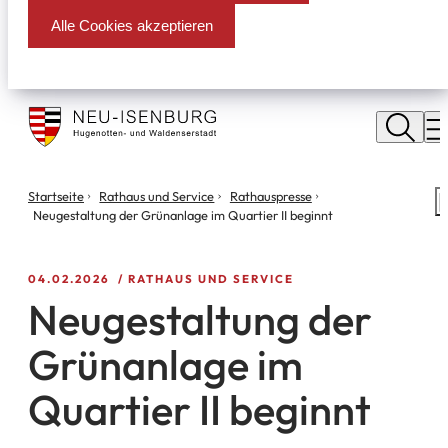
Alle Cookies akzeptieren
Stadt
Neu
M
Isenburg
Sie
Startseite
Rathaus und Service
Rathauspresse
S
befinden
Neugestaltung der Grünanlage im Quartier II beginnt
m
sich
hier:
04.02.2026
RATHAUS UND SERVICE
Neugestaltung der
Grünanlage im
Quartier II beginnt