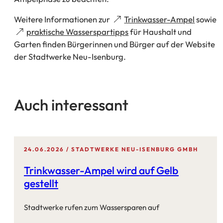
(Öffnet
Weitere Informationen zur
Trinkwasser-Ampel
sowie
in
(Öffnet
praktische Wasserspartipps
für Haushalt und
einem
in
Garten finden Bürgerinnen und Bürger auf der Website
neuen
einem
der Stadtwerke Neu-Isenburg.
Tab)
neuen
Tab)
Auch interessant
24.06.2026
STADTWERKE NEU-ISENBURG GMBH
Trinkwasser-Ampel wird auf Gelb
gestellt
Stadtwerke rufen zum Wassersparen auf