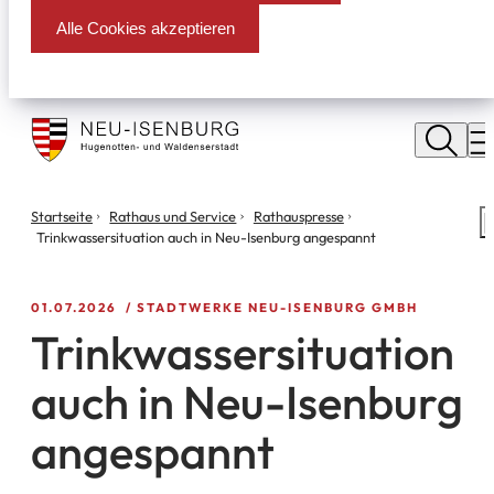
Alle Cookies akzeptieren
Stadt
Neu
M
Isenburg
Sie
Startseite
Rathaus und Service
Rathauspresse
S
befinden
Trinkwassersituation auch in Neu-Isenburg angespannt
m
sich
hier:
01.07.2026
STADTWERKE NEU-ISENBURG GMBH
Trinkwassersituation
auch in Neu-Isenburg
angespannt