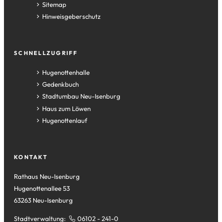
Sitemap
Hinweisgeberschutz
SCHNELLZUGRIFF
(Öffnet
Hugenottenhalle
in
(Öffnet
Gedenkbuch
einem
in
(Öffnet
Stadtumbau Neu-Isenburg
neuen
einem
in
(Öffnet
Haus zum Löwen
Tab)
neuen
einem
in
(Öffnet
Hugenottenlauf
Tab)
neuen
einem
in
Tab)
neuen
einem
Tab)
neuen
KONTAKT
Tab)
Rathaus Neu-Isenburg
Hugenottenallee 53
63263 Neu-Isenburg
Stadtverwaltung:
06102 - 241-0