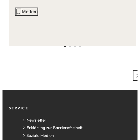
Aktionen
Merken
auf
dieser
Seite:
Fußzeile
SERVICE
Newsletter
Erklärung zur Barrierefreiheit
Soziale Medien