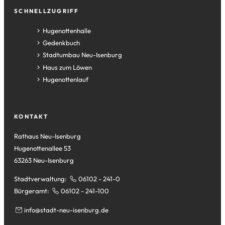
SCHNELLZUGRIFF
(Öffnet
Hugenottenhalle
in
(Öffnet
Gedenkbuch
einem
in
(Öffnet
Stadtumbau Neu-Isenburg
neuen
einem
in
(Öffnet
Haus zum Löwen
Tab)
neuen
einem
in
(Öffnet
Hugenottenlauf
Tab)
neuen
einem
in
Tab)
neuen
einem
Tab)
neuen
KONTAKT
Tab)
Rathaus Neu-Isenburg
Hugenottenallee 53
63263 Neu-Isenburg
Stadtverwaltung:
06102 - 241-0
Bürgeramt:
06102 - 241-100
info
stadt-neu-isenburg
de