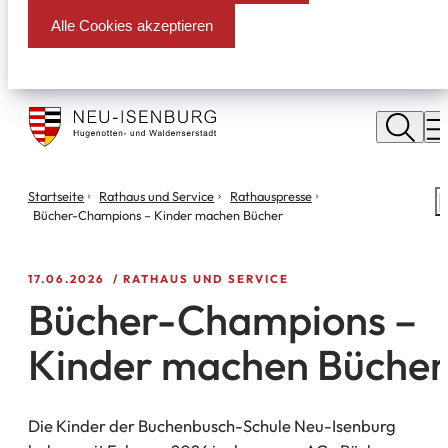
Alle Cookies akzeptieren
Stadt
Neu
M
Isenburg
Sie
Startseite
Rathaus und Service
Rathauspresse
S
befinden
Bücher-Champions – Kinder machen Bücher
m
sich
hier:
17.06.2026
RATHAUS UND SERVICE
Bücher-Champions –
Kinder machen Bücher
Die Kinder der Buchenbusch-Schule Neu-Isenburg