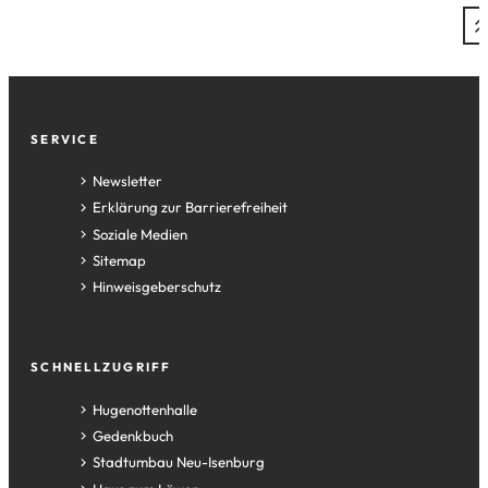
Fußzeile
SERVICE
Newsletter
Erklärung zur Barrierefreiheit
Soziale Medien
Sitemap
Hinweisgeberschutz
SCHNELLZUGRIFF
(Öffnet
Hugenottenhalle
in
(Öffnet
Gedenkbuch
einem
in
(Öffnet
Stadtumbau Neu-Isenburg