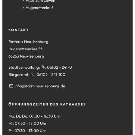
neuen
einem
in
(Öffnet
Haus zum Löwen
Tab)
neuen
einem
in
(Öffnet
Hugenottenlauf
Tab)
neuen
einem
in
Tab)
neuen
einem
Tab)
neuen
KONTAKT
Tab)
Rathaus Neu-Isenburg
Hugenottenallee 53
63263 Neu-Isenburg
Stadtverwaltung:
06102 - 241-0
Bürgeramt:
06102 - 241-100
info
stadt-neu-isenburg
de
ÖFFNUNGSZEITEN DES RATHAUSES
Mo, Di, Do: 07:30 - 16:30 Uhr
Mi: 07:30 - 17:00 Uhr
Fr: 07:30 - 13:00 Uhr