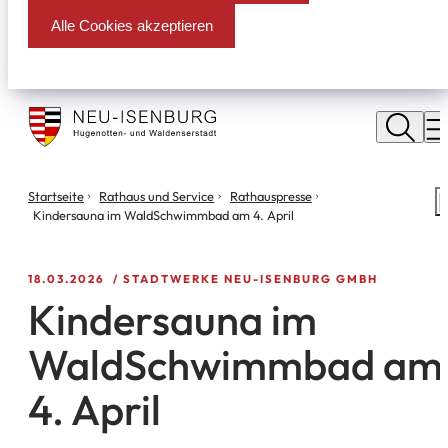
Alle Cookies akzeptieren
Stadt
Neu
M
Isenburg
Sie
Startseite
Rathaus und Service
Rathauspresse
S
befinden
Kindersauna im WaldSchwimmbad am 4. April
m
sich
hier:
18.03.2026
STADTWERKE NEU-ISENBURG GMBH
Kindersauna im
WaldSchwimmbad am
4. April