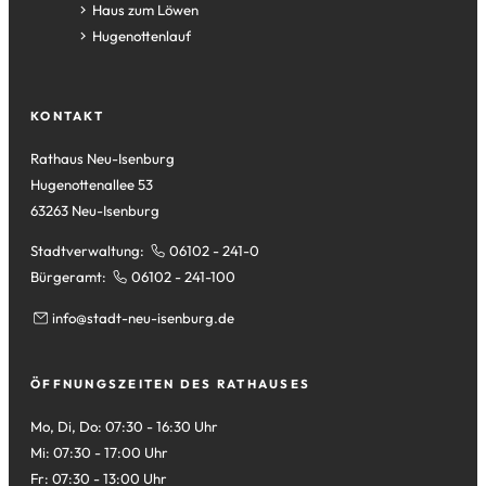
neuen
einem
in
(Öffnet
Haus zum Löwen
Tab)
neuen
einem
in
(Öffnet
Hugenottenlauf
Tab)
neuen
einem
in
Tab)
neuen
einem
Tab)
neuen
KONTAKT
Tab)
Rathaus Neu-Isenburg
Hugenottenallee 53
63263 Neu-Isenburg
Stadtverwaltung:
06102 - 241-0
Bürgeramt:
06102 - 241-100
info
stadt-neu-isenburg
de
ÖFFNUNGSZEITEN DES RATHAUSES
Mo, Di, Do: 07:30 - 16:30 Uhr
Mi: 07:30 - 17:00 Uhr
Fr: 07:30 - 13:00 Uhr