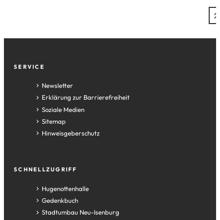
Fußzeile
SERVICE
Newsletter
Erklärung zur Barrierefreiheit
Soziale Medien
Sitemap
Hinweisgeberschutz
SCHNELLZUGRIFF
(Öffnet
Hugenottenhalle
in
(Öffnet
Gedenkbuch
einem
in
(Öffnet
Stadtumbau Neu-Isenburg