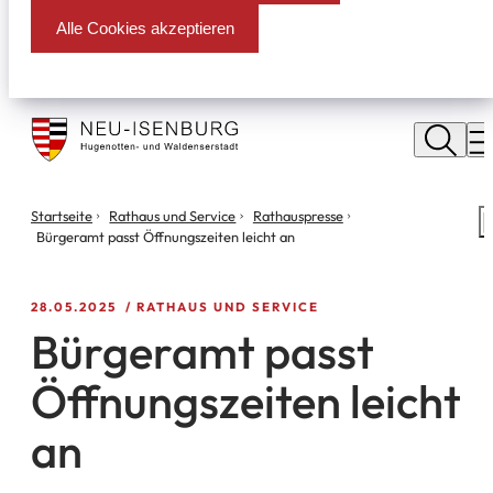
Alle Cookies akzeptieren
Stadt
Neu
M
Isenburg
Sie
Startseite
Rathaus und Service
Rathauspresse
S
befinden
Bürgeramt passt Öffnungszeiten leicht an
m
sich
hier:
28.05.2025
RATHAUS UND SERVICE
Bürgeramt passt
Öffnungszeiten leicht
an