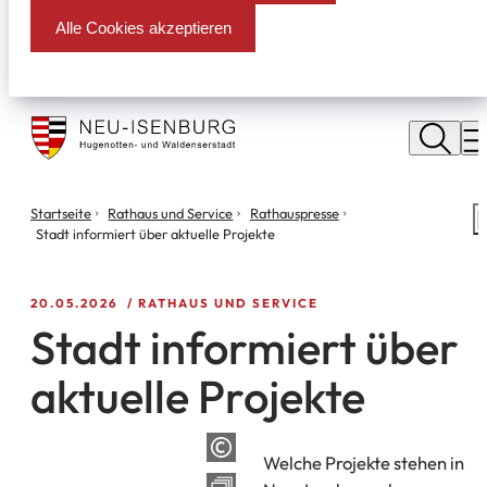
Alle Cookies akzeptieren
Stadt
Neu
M
Isenburg
Sie
Startseite
Rathaus und Service
Rathauspresse
S
befinden
Stadt informiert über aktuelle Projekte
m
sich
hier:
20.05.2026
RATHAUS UND SERVICE
Stadt informiert über
aktuelle Projekte
Welche Projekte stehen in