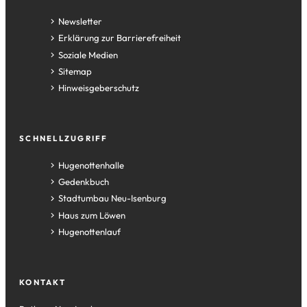
Newsletter
Erklärung zur Barrierefreiheit
Soziale Medien
Sitemap
Hinweisgeberschutz
SCHNELLZUGRIFF
(Öffnet
Hugenottenhalle
in
(Öffnet
Gedenkbuch
einem
in
(Öffnet
Stadtumbau Neu-Isenburg
neuen
einem
in
(Öffnet
Haus zum Löwen
Tab)
neuen
einem
in
(Öffnet
Hugenottenlauf
Tab)
neuen
einem
in
Tab)
neuen
einem
Tab)
neuen
KONTAKT
Tab)