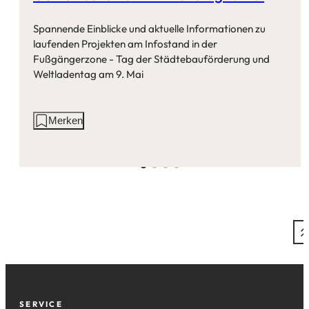
Spannende Einblicke und aktuelle Informationen zu
laufenden Projekten am Infostand in der
Fußgängerzone - Tag der Städtebauförderung und
Weltladentag am 9. Mai
Aktionen
Merken
auf
dieser
Seite:
Fußzeile
SERVICE