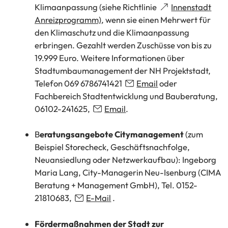
Klimaanpassung (siehe Richtlinie
Innenstadt
(Öffnet
Anreizprogramm)
, wenn sie einen Mehrwert für
in
den Klimaschutz und die Klimaanpassung
einem
erbringen. Gezahlt werden Zuschüsse von bis zu
neuen
19.999 Euro. Weitere Informationen über
Tab)
Stadtumbaumanagement der NH Projektstadt,
Telefon 069 6786741421
Email
oder
Fachbereich Stadtentwicklung und Bauberatung,
06102-241625,
Email
.
B
eratungsangebote Citymanagement
(zum
Beispiel Storecheck, Geschäftsnachfolge,
Neuansiedlung oder Netzwerkaufbau): Ingeborg
Maria Lang, City-Managerin Neu-Isenburg (CIMA
Beratung + Management GmbH), Tel. 0152-
21810683,
E-Mail
.
Fördermaßnahmen der Stadt zur