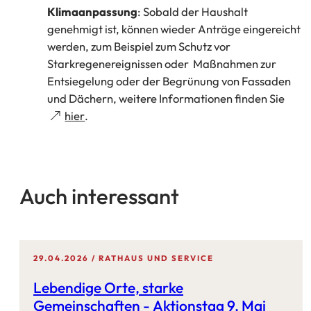
Klimaanpassung
: Sobald der Haushalt
genehmigt ist, können wieder Anträge eingereicht
werden, zum Beispiel zum Schutz vor
Starkregenereignissen oder Maßnahmen zur
Entsiegelung oder der Begrünung von Fassaden
und Dächern, weitere Informationen finden Sie
(Öffnet
hier
.
in
einem
neuen
Tab)
Auch interessant
29.04.2026
RATHAUS UND SERVICE
Lebendige Orte, starke
Gemeinschaften - Aktionstag 9. Mai