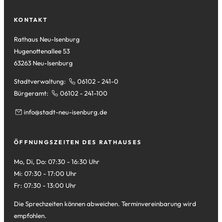
Tab)
neuen
einem
Tab)
neuen
KONTAKT
Tab)
Rathaus Neu-Isenburg
Hugenottenallee 53
63263 Neu-Isenburg
Stadtverwaltung:
06102 - 241-0
Bürgeramt:
06102 - 241-100
info
stadt-neu-isenburg
de
ÖFFNUNGSZEITEN DES RATHAUSES
Mo, Di, Do: 07:30 - 16:30 Uhr
Mi: 07:30 - 17:00 Uhr
Fr: 07:30 - 13:00 Uhr
Die Sprechzeiten können abweichen. Terminvereinbarung wird
empfohlen.