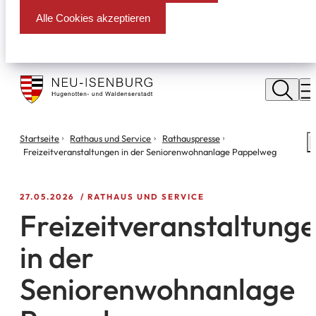
Alle Cookies akzeptieren
Stadt
Neu
M
Isenburg
Sie
Startseite
Rathaus und Service
Rathauspresse
S
befinden
Freizeitveranstaltungen in der Seniorenwohnanlage Pappelweg
m
sich
hier:
27.05.2026
RATHAUS UND SERVICE
Freizeitveranstaltung
in der
Seniorenwohnanlage