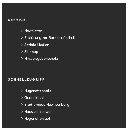
Fußzeile
SERVICE
Newsletter
Erklärung zur Barrierefreiheit
Soziale Medien
Sitemap
Hinweisgeberschutz
SCHNELLZUGRIFF
(Öffnet
Hugenottenhalle
in
(Öffnet
Gedenkbuch
einem
in
(Öffnet
Stadtumbau Neu-Isenburg
neuen
einem
in
(Öffnet
Haus zum Löwen
Tab)
neuen
einem
in
(Öffnet
Hugenottenlauf
Tab)
neuen
einem
in