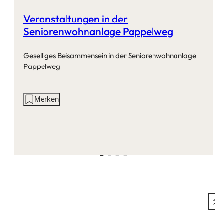
Veranstaltungen in der
Seniorenwohnanlage Pappelweg
Geselliges Beisammensein in der Seniorenwohnanlage
Pappelweg
Aktionen
Merken
auf
dieser
Seite: