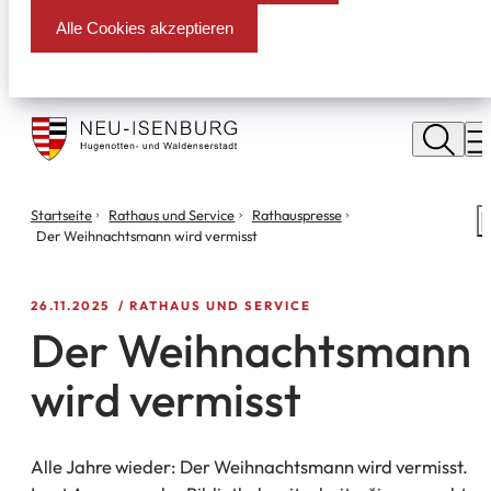
Alle Cookies akzeptieren
Stadt
Neu
M
Isenburg
Sie
Startseite
Rathaus und Service
Rathauspresse
S
befinden
Der Weihnachtsmann wird vermisst
m
sich
hier:
26.11.2025
RATHAUS UND SERVICE
Der Weihnachtsmann
wird vermisst
Alle Jahre wieder: Der Weihnachtsmann wird vermisst.