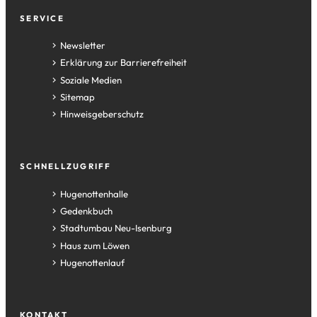
Fußzeile
SERVICE
Newsletter
Erklärung zur Barrierefreiheit
Soziale Medien
Sitemap
Hinweisgeberschutz
SCHNELLZUGRIFF
(Öffnet
Hugenottenhalle
in
(Öffnet
Gedenkbuch
einem
in
(Öffnet
Stadtumbau Neu-Isenburg
neuen
einem
in
(Öffnet
Haus zum Löwen
Tab)
neuen
einem
in
(Öffnet
Hugenottenlauf
Tab)
neuen
einem
in
Tab)
neuen
einem
Tab)
neuen
KONTAKT