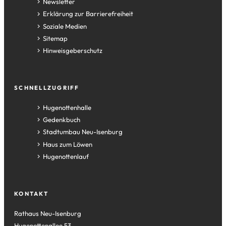
Newsletter
Erklärung zur Barrierefreiheit
Soziale Medien
Sitemap
Hinweisgeberschutz
SCHNELLZUGRIFF
(Öffnet
Hugenottenhalle
in
(Öffnet
Gedenkbuch
einem
in
(Öffnet
Stadtumbau Neu-Isenburg
neuen
einem
in
(Öffnet
Haus zum Löwen
Tab)
neuen
einem
in
(Öffnet
Hugenottenlauf
Tab)
neuen
einem
in
Tab)
neuen
einem
Tab)
neuen
KONTAKT
Tab)
Rathaus Neu-Isenburg
Hugenottenallee 53