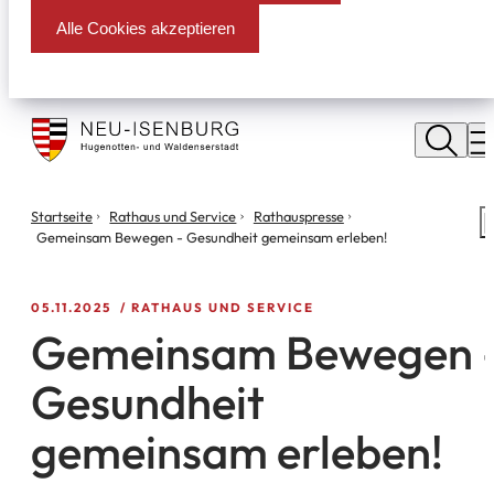
Alle Cookies akzeptieren
Stadt
Neu
M
Isenburg
Sie
Startseite
Rathaus und Service
Rathauspresse
S
befinden
Gemeinsam Bewegen - Gesundheit gemeinsam erleben!
m
sich
hier:
05.11.2025
RATHAUS UND SERVICE
Gemeinsam Bewegen 
Gesundheit
gemeinsam erleben!