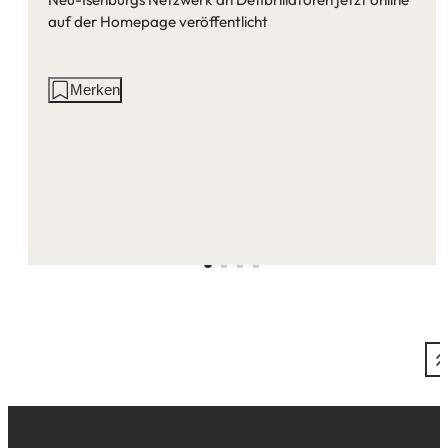
auf der Homepage veröffentlicht
Aktionen
Merken
auf
dieser
Seite: