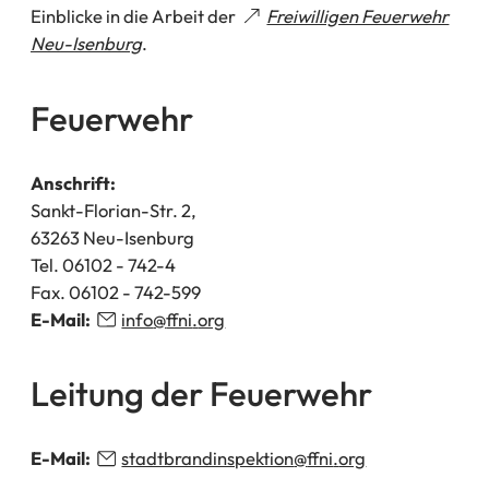
Einblicke in die Arbeit der
Freiwilligen Feuerwehr
(Öffnet
Neu-Isenburg
.
in
einem
Feuerwehr
neuen
Tab)
Anschrift:
Sankt-Florian-Str. 2,
63263 Neu-Isenburg
Tel. 06102 - 742-4
Fax. 06102 - 742-599
E-Mail:
info
ffni
org
Leitung der Feuerwehr
E-Mail:
stadtbrandinspektion
ffni
org