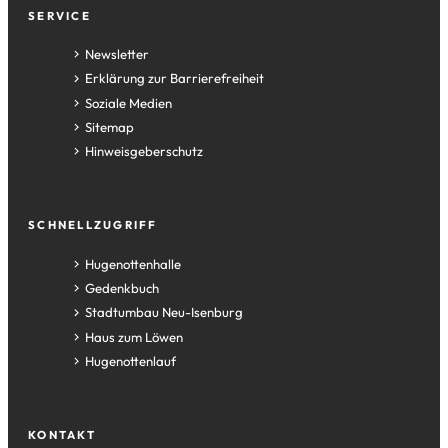
Fußzeile
SERVICE
Newsletter
Erklärung zur Barrierefreiheit
Soziale Medien
Sitemap
Hinweisgeberschutz
SCHNELLZUGRIFF
(Öffnet
Hugenottenhalle
in
(Öffnet
Gedenkbuch
einem
in
(Öffnet
Stadtumbau Neu-Isenburg
neuen
einem
in
(Öffnet
Haus zum Löwen
Tab)
neuen
einem
in
(Öffnet
Hugenottenlauf
Tab)
neuen
einem
in
Tab)
neuen
einem
Tab)
neuen
KONTAKT