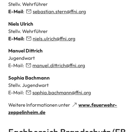
Stellv. Wehrführer
E-Mail
:
sebastian.stern
ffni
org
Niels Ulrich
Stellv. Wehrführer
E-Mail:
niels.ulrich
ffni
org
Manuel Dittrich
Jugendwart
E-Mail:
manuel.dittrich
ffni
org
Sophia Bachmann
Stellv. Jugendwart
E-Mail:
sophia.bachmann
ffni
org
Weitere Informationen
unter
www.feuerwehr-
(Öffnet
zeppelinheim.de
in
einem