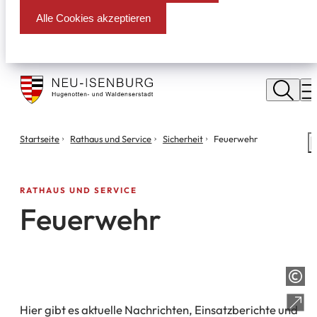
Alle Cookies akzeptieren
Stadt
Neu
M
Isenburg
Sie
Startseite
Rathaus und Service
Sicherheit
Feuerwehr
S
befinden
m
sich
hier:
RATHAUS UND SERVICE
Feuerwehr
Hier gibt es
aktuelle Nachrichten, Einsatzberichte und