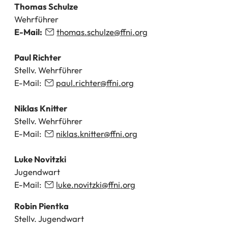
Thomas Schulze
Wehrführer
E-Mail:
thomas.schulze
ffni
org
Paul Richter
Stellv. Wehrführer
E-Mail:
paul.richter
ffni
org
Niklas Knitter
Stellv. Wehrführer
E-Mail:
niklas.knitter
ffni
org
Luke Novitzki
Jugendwart
E-Mail:
luke.novitzki
ffni
org
Robin Pientka
Stellv. Jugendwart