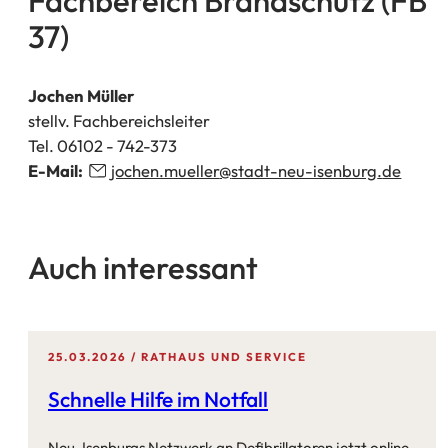
Fachbereich Brandschutz (FB
neuen
37)
Tab)
Jochen Müller
stellv. Fachbereichsleiter
Tel. 06102 - 742-373
E-Mail:
jochen.mueller
stadt-neu-isenburg
de
Auch interessant
25.03.2026
RATHAUS UND SERVICE
Schnelle Hilfe im Notfall
Neu-Isenburgs Netzwerk an Defibrillatoren jetzt online